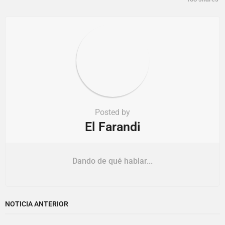
o
n
Posted by
El Farandi
Dando de qué hablar...
NOTICIA ANTERIOR