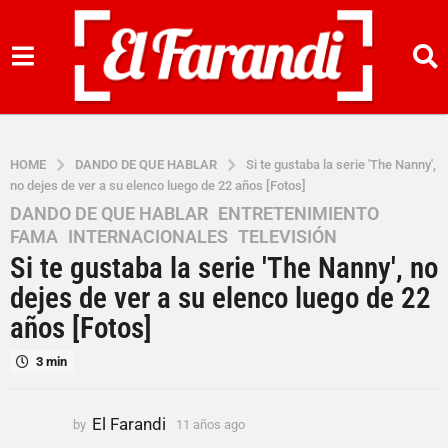
HOME
DANDO DE QUE HABLAR
Si te gustaba la serie 'The Nanny',
no dejes de ver a su elenco luego de 22 años [Fotos]
DANDO DE QUE HABLAR
,
ENTRETENIMIENTO
,
1
FAMA
,
INTERNACIONALES
,
TELEVISIÓN
1
Si te gustaba la serie 'The Nanny', no
a
ñ
dejes de ver a su elenco luego de 22
o
años [Fotos]
s
a
3 min
g
o
El Farandi
by
11 años ago
1
1
1