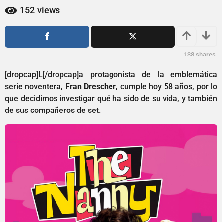
1
a
152
views
a
ñ
o
ñ
s
o
a
s
138
shares
g
a
o
[dropcap]L[/dropcap]a protagonista de la emblemática
g
serie noventera,
Fran Drescher
, cumple hoy 58 años, por lo
o
que decidimos investigar qué ha sido de su vida, y también
de sus compañeros de set.