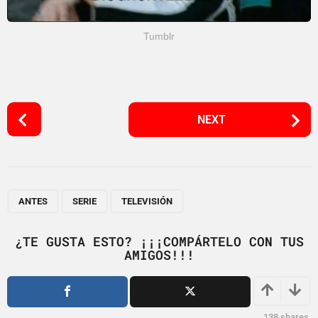
Tumblr
P
NEXT
o
s
t
P
,
,
a
ANTES
SERIE
TELEVISIÓN
g
i
¿TE GUSTA ESTO? ¡¡¡COMPÁRTELO CON TUS
AMIGOS!!!
n
a
t
i
138
shares