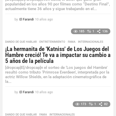
popularidad en los años 90 por filmes como “Destino Final”,
actualmente tiene 36 años y sigue trabajando en el...
by
El Farandi
10 años ago
1
0
a
185
1
136
ñ
o
DANDO DE QUE HABLAR
,
ENTRETENIMIENTO
,
FAMA
,
INTERNACIONALES
s
¡La hermanita de 'Katniss' de Los Juegos del
a
Hambre creció! Te va a impactar su cambio a
g
o
5 años de la película
[dropcap]E[/dropcap]n el sorteo de ‘Los juegos del Hambre’
resultó como tributo ‘Primrose Everdeen’, interpretada por la
actriz Willow Shields, en la adaptación cinematográfica de
la...
by
El Farandi
10 años ago
1
0
a
173
1
82
ñ
o
DANDO DE QUE HABLAR
,
FAMA
,
INTERNACIONALES