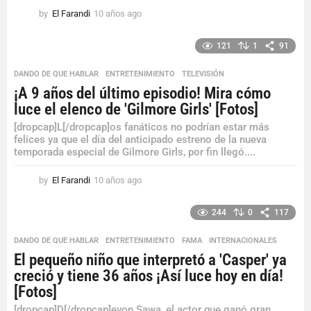
by
El Farandi
10 años ago
1
0
a
121
1
91
ñ
o
DANDO DE QUE HABLAR
,
ENTRETENIMIENTO
,
TELEVISIÓN
s
¡A 9 años del último episodio! Mira cómo
a
luce el elenco de 'Gilmore Girls' [Fotos]
g
o
[dropcap]L[/dropcap]os fanáticos no podrían estar más
felices ya que el día del anticipado estreno de la nueva
temporada especial de Gilmore Girls, por fin llegó....
by
El Farandi
10 años ago
1
0
a
244
0
117
ñ
o
DANDO DE QUE HABLAR
,
ENTRETENIMIENTO
,
FAMA
,
INTERNACIONALES
s
El pequeño niño que interpretó a 'Casper' ya
a
creció y tiene 36 años ¡Así luce hoy en día!
g
o
[Fotos]
[dropcap]D[/dropcap]evon Sawa, el actor que ganó gran