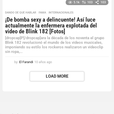
a
5.1k
103
103
ñ
o
DANDO DE QUE HABLAR
,
FAMA
,
INTERNACIONALES
s
¡De bomba sexy a delincuente! Así luce
a
actualmente la enfermera explotada del
g
o
video de Blink 182 [Fotos]
[dropcap]P[/dropcap]ara la década de los noventa el grupo
Blink 182 revolucionó el mundo de los videos musicales,
imponiendo su estilo los rockeros realizaron un videoclip
sin ropa,...
by
El Farandi
10 años ago
1
0
a
LOAD MORE
ñ
o
s
a
g
o