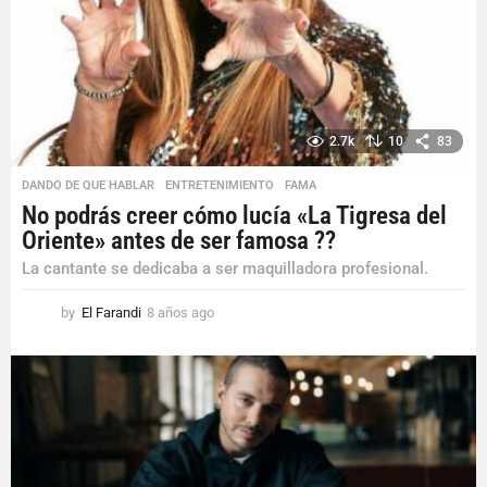
g
o
2.7k
10
83
DANDO DE QUE HABLAR
,
ENTRETENIMIENTO
,
FAMA
No podrás creer cómo lucía «La Tigresa del
Oriente» antes de ser famosa ??
La cantante se dedicaba a ser maquilladora profesional.
by
El Farandi
8 años ago
8
a
ñ
o
s
a
g
o