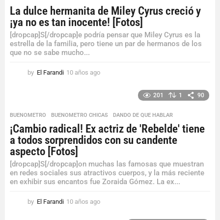
s
La dulce hermanita de Miley Cyrus creció y
a
¡ya no es tan inocente! [Fotos]
g
o
[dropcap]S[/dropcap]e podría pensar que Miley Cyrus es la
estrella de la familia, pero tiene un par de hermanos de los
que no se sabe mucho...
by
El Farandi
10 años ago
1
0
a
201
1
90
ñ
o
BUENOMETRO
,
BUENOMETRO CHICAS
,
DANDO DE QUE HABLAR
s
¡Cambio radical! Ex actriz de 'Rebelde' tiene
a
a todos sorprendidos con su candente
g
o
aspecto [Fotos]
[dropcap]S[/dropcap]on muchas las famosas que muestran
en redes sociales sus atractivos cuerpos, y la más reciente
en exhibir sus encantos fue Zoraida Gómez. La ex...
by
El Farandi
10 años ago
1
0