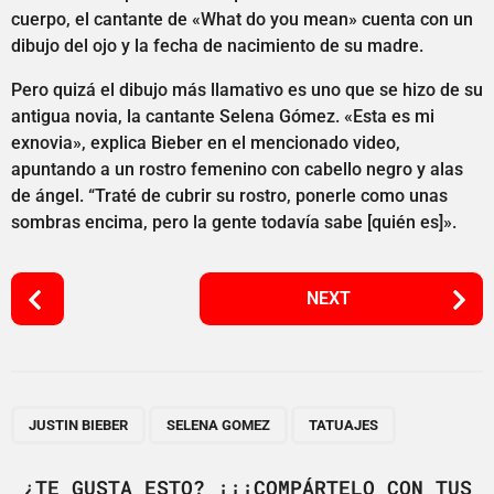
cuerpo, el cantante de «What do you mean» cuenta con un
dibujo del ojo y la fecha de nacimiento de su madre.
Pero quizá el dibujo más llamativo es uno que se hizo de su
antigua novia, la cantante Selena Gómez. «Esta es mi
exnovia», explica Bieber en el mencionado video,
apuntando a un rostro femenino con cabello negro y alas
de ángel. “Traté de cubrir su rostro, ponerle como unas
sombras encima, pero la gente todavía sabe [quién es]».
P
NEXT
o
s
t
P
,
,
a
JUSTIN BIEBER
SELENA GOMEZ
TATUAJES
g
i
¿TE GUSTA ESTO? ¡¡¡COMPÁRTELO CON TUS