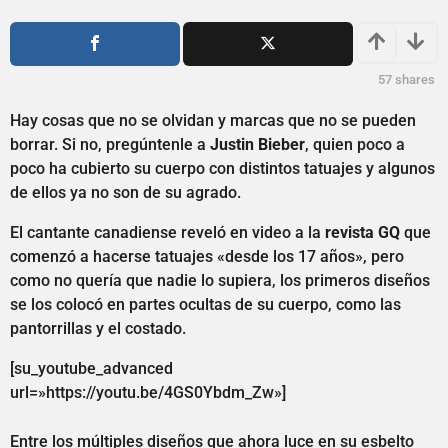
ñ
0
o
a
s
ñ
a
o
57
shares
g
o
s
Hay cosas que no se olvidan y marcas que no se pueden
a
borrar. Si no, pregúntenle a
Justin Bieber
, quien poco a
g
poco ha cubierto su cuerpo con distintos tatuajes y algunos
o
de ellos ya no son de su agrado.
El cantante canadiense reveló en video a la
revista GQ
que
comenzó a hacerse tatuajes «desde los 17 años», pero
como no quería que nadie lo supiera, los primeros diseños
se los colocó en partes ocultas de su cuerpo, como las
pantorrillas y el costado.
[su_youtube_advanced
url=»https://youtu.be/4GS0Ybdm_Zw»]
Entre los múltiples diseños que ahora luce en su esbelto