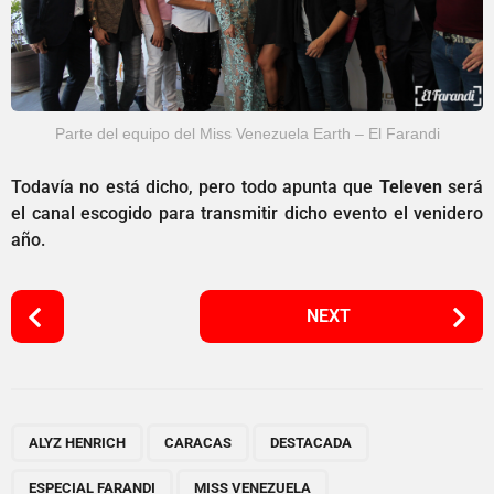
Parte del equipo del Miss Venezuela Earth – El Farandi
Todavía no está dicho, pero todo apunta que
Televen
será
el canal escogido para transmitir dicho evento el venidero
año.
P
NEXT
o
s
t
P
,
,
,
,
,
,
,
,
,
a
ALYZ HENRICH
CARACAS
DESTACADA
g
ESPECIAL FARANDI
MISS VENEZUELA