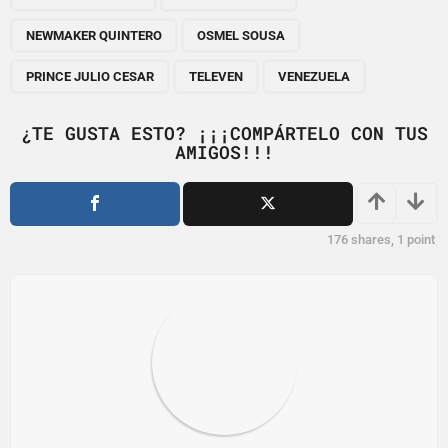
i
n
NEWMAKER QUINTERO
OSMEL SOUSA
a
PRINCE JULIO CESAR
TELEVEN
VENEZUELA
t
i
¿TE GUSTA ESTO? ¡¡¡COMPÁRTELO CON TUS
o
AMIGOS!!!
n
176
shares,
1
point