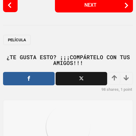
P
NEXT
o
s
t
P
a
PELÍCULA
g
i
¿TE GUSTA ESTO? ¡¡¡COMPÁRTELO CON TUS
AMIGOS!!!
n
a
t
i
98
shares,
1
point
o
n