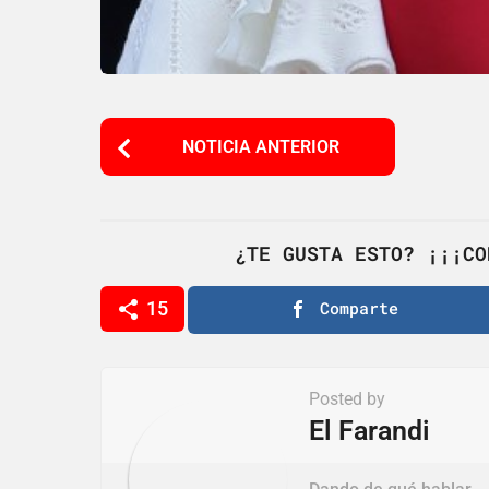
P
NOTICIA ANTERIOR
o
s
t
¿TE GUSTA ESTO? ¡¡¡CO
P
a
15
Comparte
g
i
Posted by
n
El Farandi
a
t