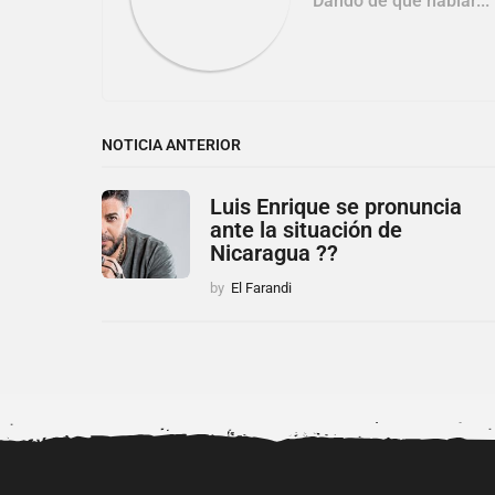
Dando de qué hablar...
i
o
n
NOTICIA ANTERIOR
Luis Enrique se pronuncia
ante la situación de
Nicaragua ??
by
El Farandi