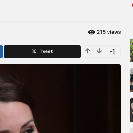
215
views
-1
Tweet