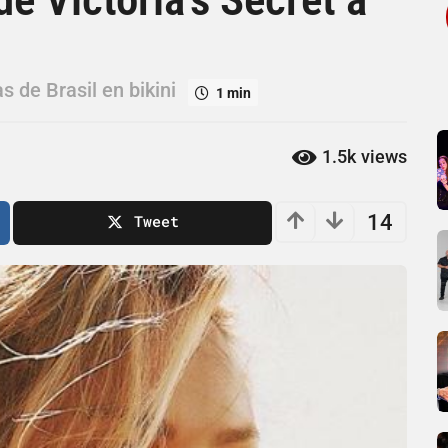
s de Brasil en bikini
1 min
1.5k
views
14
Tweet