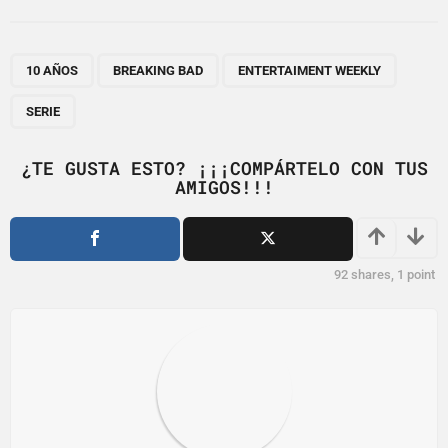
t
P
,
,
,
a
10 AÑOS
BREAKING BAD
ENTERTAIMENT WEEKLY
g
SERIE
i
n
¿TE GUSTA ESTO? ¡¡¡COMPÁRTELO CON TUS
a
AMIGOS!!!
t
i
o
92
shares,
1
point
n