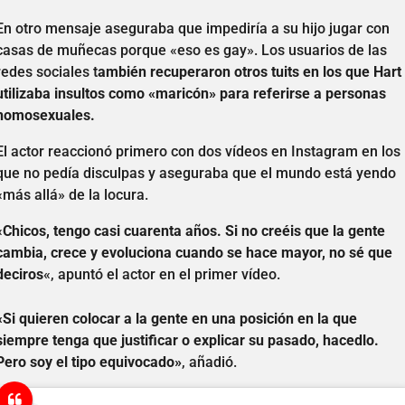
En otro mensaje aseguraba que impediría a su hijo jugar con
casas de muñecas porque «eso es gay». Los usuarios de las
redes sociales t
ambién recuperaron otros tuits en los que Hart
utilizaba insultos como «maricón» para referirse a personas
homosexuales.
El actor reaccionó primero con dos vídeos en Instagram en los
que no pedía disculpas y aseguraba que el mundo está yendo
«más allá» de la locura.
«
Chicos, tengo casi cuarenta años. Si no creéis que la gente
cambia, crece y evoluciona cuando se hace mayor, no sé que
deciros
«, apuntó el actor en el primer vídeo.
«Si quieren colocar a la gente en una posición en la que
siempre tenga que justificar o explicar su pasado, hacedlo.
Pero soy el tipo equivocado»
, añadió.