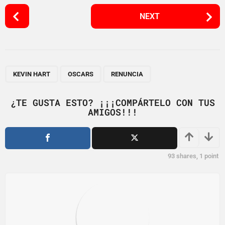
P
NEXT
o
s
t
P
,
,
a
KEVIN HART
OSCARS
RENUNCIA
g
i
¿TE GUSTA ESTO? ¡¡¡COMPÁRTELO CON TUS
AMIGOS!!!
n
a
t
i
93
shares,
1
point
o
n