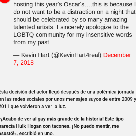
hosting this year's Oscar's….this is because I
do not want to be a distraction on a night that
should be celebrated by so many amazing
talented artists. I sincerely apologize to the
LGBTQ community for my insensitive words
from my past.
— Kevin Hart (@KevinHart4real)
December
7, 2018
Esta decisión del actor llegó después de una polémica jornada
en las redes sociales por unos mensajes suyos de entre 2009 
2011 que volvieron a ver la luz.
«
¡Acabo de ver al gay más grande de la historia! Este tipo
parecía Hulk Hogan con tacones. ¡No puedo mentir, me
asustó!
«, escribió en uno.