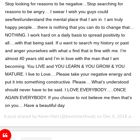
Stop looking for reasons to be negative…Stop searching for
reasons to be angry….I swear I wish you guys could
see/feel/understand the mental place that I am in. I am truly
happy people….there is nothing that you can do to change that…
NOTHING. I work hard on a daily basis to spread positivity to
all….with that being said. If u want to search my history or past
and anger yourselves with what u find that is fine with me. I’m
almost 40 years old and I’m in love with the man that I am
becoming. You LIVE and YOU LEARN & YOU GROW & YOU
MATURE. I live to Love….Please take your negative energy and
put it into something constructive. Please….What’s understood
should never have to be said. I LOVE EVERYBODY…..ONCE
AGAIN EVERYBODY. If you choose to not believe me then that’s
on you….Have a beautiful day
A post shared by
Kevin Hart
(@kevinhart4real) on
Dec 6, 2018 at 3:20pm PST