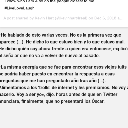
I know who I am & so do the people closest to me.
#LiveLoveLaugh
A post shared by
Kevin Hart
(@kevinhart4real) on
Dec 6, 2018 at 7:31pm PST
«
He hablado de esto varias veces. No es la primera vez que
aparece (…). He dicho lo que estuvo bien y lo que estuvo mal.
He dicho quién soy ahora frente a quien era entonces
«, explicó
al señalar que no va a volver de nuevo al pasado.
«La misma energía que se fue para encontrar esos viejos tuits
se podría haber puesto en encontrar la respuesta a esas
preguntas que me han preguntado año tras año (…).
Alimentamos a los ‘trolls’ de internet y les premiamos. No voy 
hacerlo. Voy a ser yo»
, dijo, horas antes de que en Twitter
anunciara, finalmente, que no presentará los Óscar.