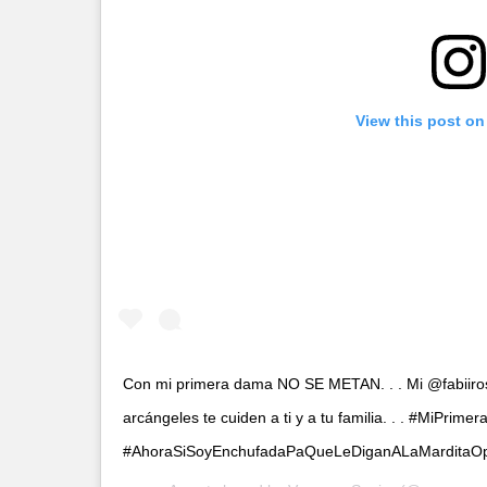
View this post on
Con mi primera dama NO SE METAN. . . Mi @fabiiros
arcángeles te cuiden a ti y a tu familia. . . #MiPr
#AhoraSiSoyEnchufadaPaQueLeDiganALaMarditaOp