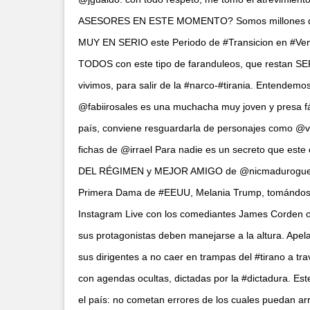
ASESORES EN ESTE MOMENTO? Somos millones de
MUY EN SERIO este Periodo de #Transicion en #Vene
TODOS con este tipo de faranduleos, que restan SE
vivimos, para salir de la #narco-#tirania. Entendem
@fabiirosales es una muchacha muy joven y presa fáci
país, conviene resguardarla de personajes como @v
fichas de @irrael Para nadie es un secreto que est
DEL RÉGIMEN y MEJOR AMIGO de @nicmaduroguerra
Primera Dama de #EEUU, Melania Trump, tomándose 
Instagram Live con los comediantes James Corden o D
sus protagonistas deben manejarse a la altura. Ap
sus dirigentes a no caer en trampas del #tirano a tra
con agendas ocultas, dictadas por la #dictadura.
el país: no cometan errores de los cuales puedan ar