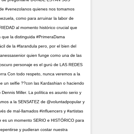
 #venezolanos quienes nos tomamos
zuela, como para arruinar la labor de
RIEDAD al momento histórico crucial que
os que la distinguida #PrimeraDama
l de la #farandula pero, por el bien del
anessasenior quien funge como una de las
e oscuro personaje es el gurú de LAS REDES
 Con todo respeto, nunca veremos a la
un selfie ??con las Kardashian o haciendo
ennis Miller. La política es asunto serio y
elamos a la SENSATEZ de @voluntadpopular y
vés de mal-llamados #influencers y #artistas
 Este es un momento SERIO e HISTÓRICO para
repentirse y pudieran costar nuestra