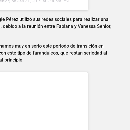
nior) on
Jan 31, 2019 at 2:30pm PST
gie Pérez utilizó sus redes sociales para realizar una
», debido a la reunión entre Fabiana y Vanessa Senior,
amos muy en serio este periodo de transición en
on este tipo de faranduleos, que restan seriedad al
l principio.