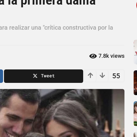
ra realizar una "crítica constructiva por la
7.8k
views
55
Tweet