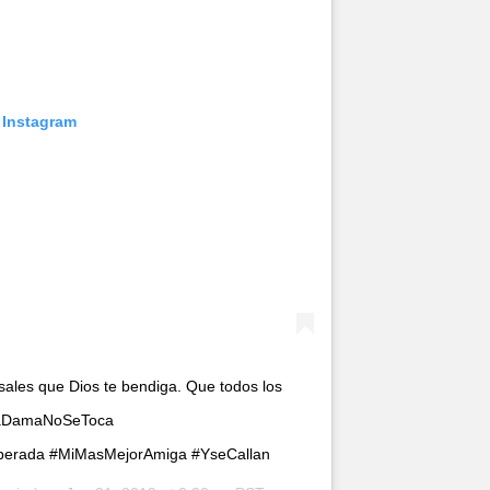
 Instagram
ales que Dios te bendiga. Que todos los
imeraDamaNoSeToca
erada #MiMasMejorAmiga #YseCallan