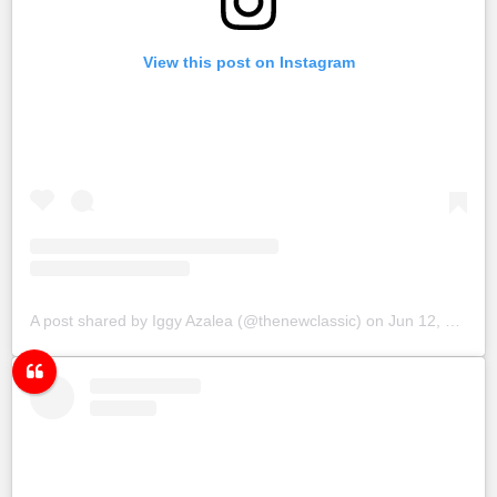
View this post on Instagram
A post shared by Iggy Azalea (@thenewclassic)
on
Jun 12, 2018 at 2:18pm PDT