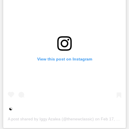
View this post on Instagram
☯️
A post shared by
Iggy Azalea
(@thenewclassic) on
Feb 17, 2019 at 2:51pm PST