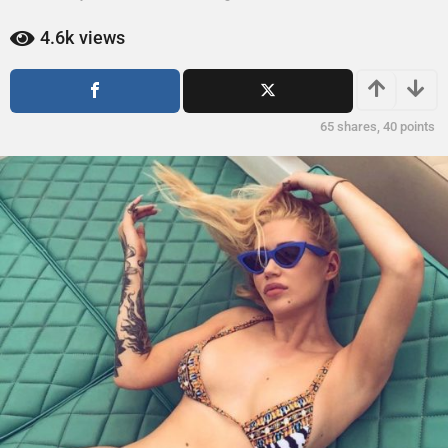
ñ
a
o
ñ
4.6k
views
o
s
s
a
a
g
g
o
65
shares,
40
points
o