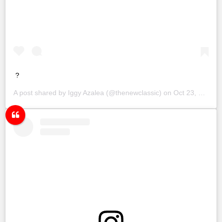
?
A post shared by
Iggy Azalea
(@thenewclassic) on
Oct 23, 2018 at 11:03pm PDT