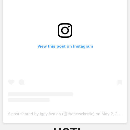
View this post on Instagram
A post shared by Iggy Azalea (@thenewclassic)
on
May 2, 2018 at 12:47am PDT