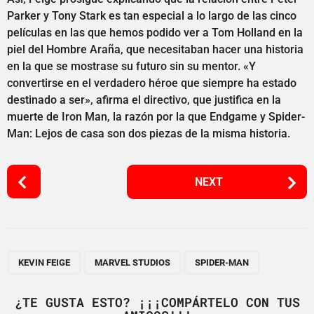
Parker y Tony Stark es tan especial a lo largo de las cinco
películas en las que hemos podido ver a Tom Holland en la
piel del Hombre Araña, que necesitaban hacer una historia
en la que se mostrase su futuro sin su mentor. «Y
convertirse en el verdadero héroe que siempre ha estado
destinado a ser», afirma el directivo, que justifica en la
muerte de Iron Man, la razón por la que Endgame y Spider-
Man: Lejos de casa son dos piezas de la misma historia.
P
NEXT
o
s
t
P
,
,
a
KEVIN FEIGE
MARVEL STUDIOS
SPIDER-MAN
g
i
¿TE GUSTA ESTO? ¡¡¡COMPÁRTELO CON TUS