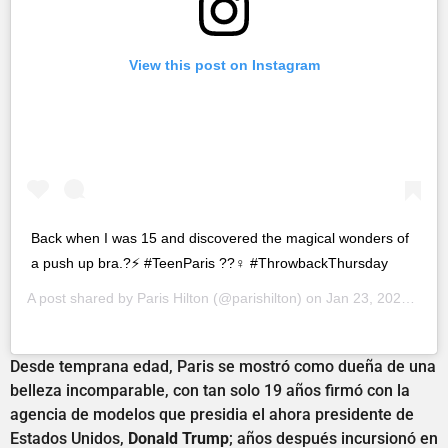
View this post on Instagram
Back when I was 15 and discovered the magical wonders of
a push up bra.?⚡️ #TeenParis ??‍♀️ #ThrowbackThursday
A post shared by
Paris Hilton
(@parishilton) on
Jan 23, 2020 at 10:39pm PST
Desde temprana edad, Paris se mostró como dueña de una
belleza incomparable, con tan solo 19 años firmó con la
agencia de modelos que presidia el ahora presidente de
Estados Unidos,
Donald Trump
; años después incursionó en