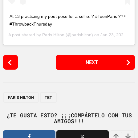
At 13 practicing my pout pose for a selfie. ? #TeenParis ??‍♀️
#ThrowbackThursday
A post shared by
Paris Hilton
(@parishilton) on
Jan 23, 2020 at 8:20pm PST
P
NEXT
o
s
t
P
,
a
PARIS HILTON
TBT
g
i
¿TE GUSTA ESTO? ¡¡¡COMPÁRTELO CON TUS
AMIGOS!!!
n
a