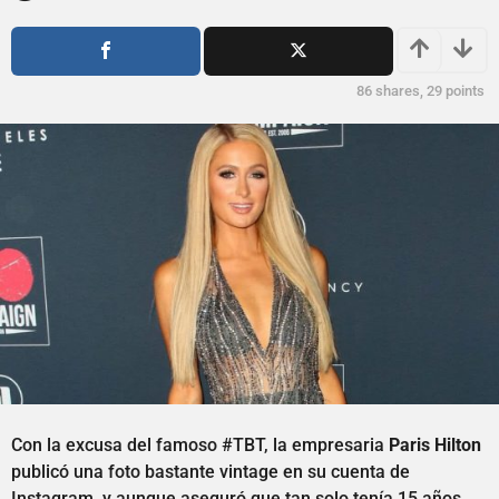
o
ñ
s
o
a
s
g
a
86
shares,
29
points
o
g
o
Con la excusa del famoso #TBT, la empresaria
Paris Hilton
publicó una foto bastante vintage en su cuenta de
Instagram, y aunque aseguró que tan solo tenía 15 años,