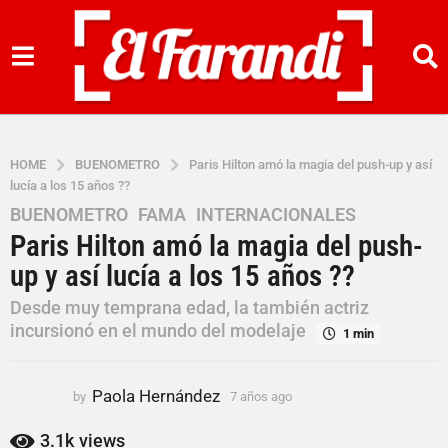
HOME
BUENOMETRO
Paris Hilton amó la magia del push-up y así
lucía a los 15 años ??
BUENOMETRO
,
FAMA
,
INTERNACIONALES
7
Paris Hilton amó la magia del push-
a
ñ
up y así lucía a los 15 años ??
o
Desde muy temprana edad, la también actriz
s
incursionó en el mundo del modelaje
1 min
a
g
o
Paola Hernández
by
7 años ago
7
7
a
a
ñ
3.1k
views