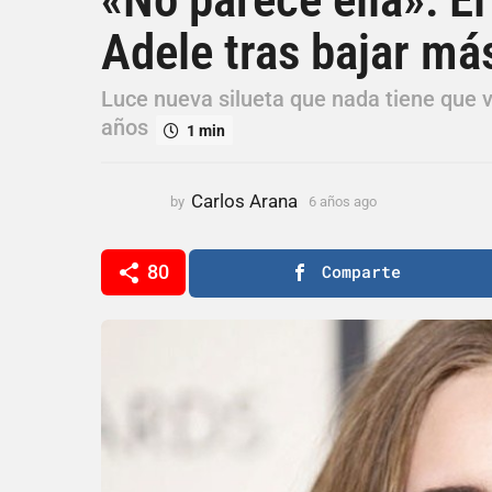
ñ
Adele tras bajar má
o
s
a
Luce nueva silueta que nada tiene que 
g
años
1 min
o
6
a
Carlos Arana
by
6 años ago
6
ñ
a
ñ
o
o
80
Comparte
s
s
a
a
g
g
o
o