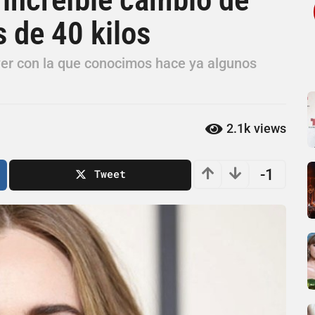
s de 40 kilos
ver con la que conocimos hace ya algunos
2.1k
views
-1
Tweet