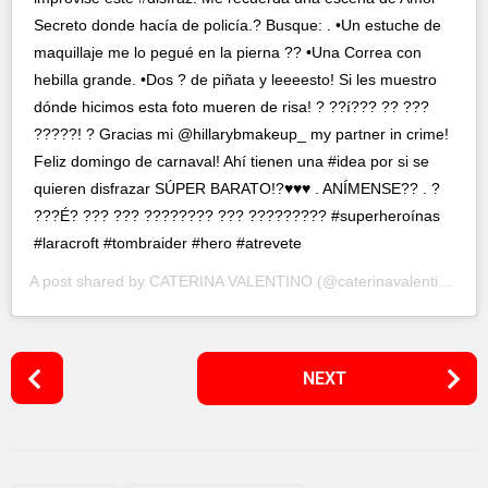
Secreto donde hacía de policía.? Busque: . •Un estuche de
maquillaje me lo pegué en la pierna ?? •Una Correa con
hebilla grande. •Dos ? de piñata y leeeesto! Si les muestro
dónde hicimos esta foto mueren de risa! ? ??í??? ?? ???
?????! ? Gracias mi @hillarybmakeup_ my partner in crime!
Feliz domingo de carnaval! Ahí tienen una #idea por si se
quieren disfrazar SÚPER BARATO!?♥️♥️♥️ . ANÍMENSE?? . ?
???É? ??? ??? ???????? ??? ????????? #superheroínas
#laracroft #tombraider #hero #atrevete
A post shared by
CATERINA VALENTINO
(@caterinavalentino) on
P
NEXT
o
s
t
P