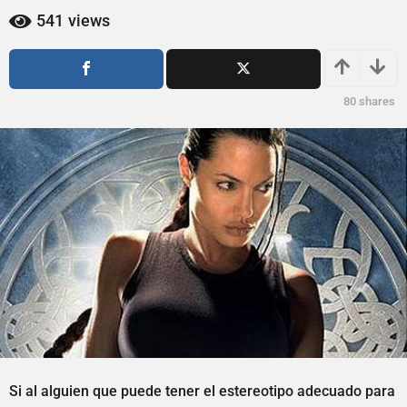
ñ
ñ
541
views
o
o
s
s
a
a
g
g
80
shares
o
o
Si al alguien que puede tener el estereotipo adecuado para