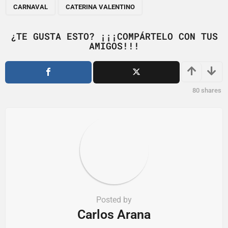
,
a
CARNAVAL
CATERINA VALENTINO
g
i
¿TE GUSTA ESTO? ¡¡¡COMPÁRTELO CON TUS
AMIGOS!!!
n
a
t
i
80
shares
o
n
Posted by
Carlos Arana