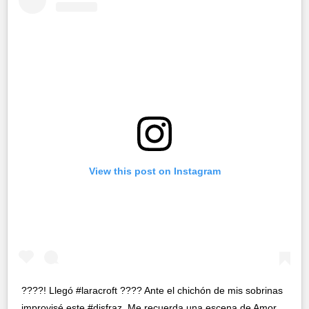
View this post on Instagram
????! Llegó #laracroft ???? Ante el chichón de mis sobrinas
improvisé este #disfraz. Me recuerda una escena de Amor