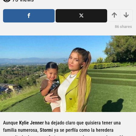
ñ
o
o
s
a
s
g
a
86
shares
o
g
o
Aunque
Kylie Jenner
ha dejado claro que quisiera tener una
familia numerosa,
Stormi
ya se perfila como la heredera