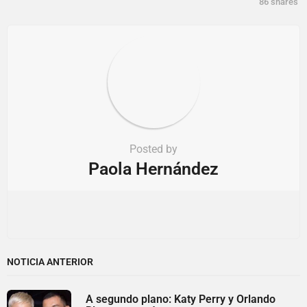
86
shares
n
Posted by
Paola Hernández
NOTICIA ANTERIOR
A segundo plano: Katy Perry y Orlando