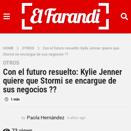
HOME
OTROS
Con el futuro resuelto: Kylie Jenner quiere que
Stormi se encargue de sus negocios ??
OTROS
6
Con el futuro resuelto: Kylie Jenner
a
ñ
quiere que Stormi se encargue de
o
sus negocios ??
s
a
1 min
g
o
Paola Hernández
by
6 años ago
6
6
a
a
ñ
73
views