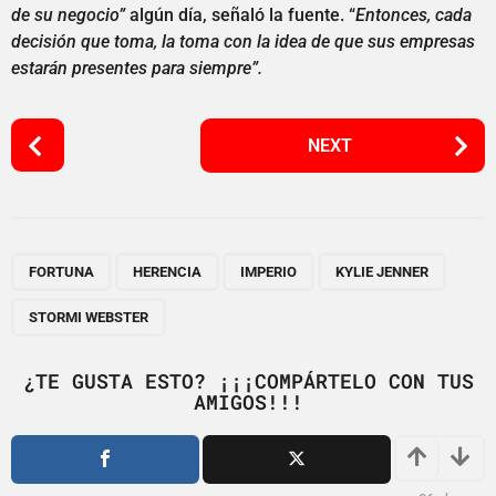
de su negocio”
algún día, señaló la fuente. “
Entonces, cada
decisión que toma, la toma con la idea de que sus empresas
estarán presentes para siempre”.
P
NEXT
o
s
t
P
,
,
,
,
a
FORTUNA
HERENCIA
IMPERIO
KYLIE JENNER
g
STORMI WEBSTER
i
n
¿TE GUSTA ESTO? ¡¡¡COMPÁRTELO CON TUS
a
AMIGOS!!!
t
i
o