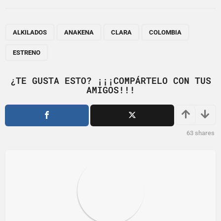
t
P
,
,
,
,
a
ALKILADOS
ANAKENA
CLARA
COLOMBIA
g
ESTRENO
i
n
¿TE GUSTA ESTO? ¡¡¡COMPÁRTELO CON TUS
a
AMIGOS!!!
t
i
o
63
shares
n