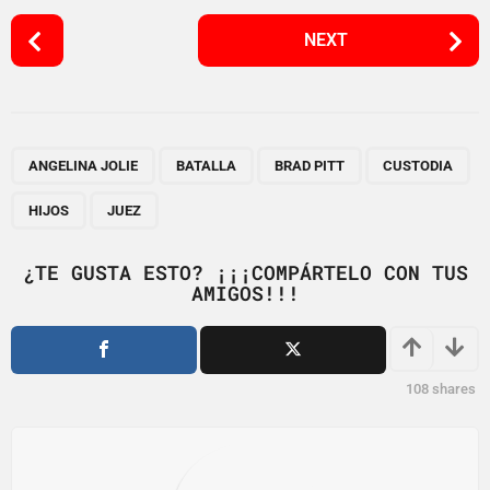
P
NEXT
o
s
t
P
,
,
,
,
,
a
ANGELINA JOLIE
BATALLA
BRAD PITT
CUSTODIA
g
HIJOS
JUEZ
i
n
¿TE GUSTA ESTO? ¡¡¡COMPÁRTELO CON TUS
a
AMIGOS!!!
t
i
o
108
shares
n