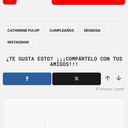
o
s
t
P
,
,
,
a
CATHERINE FULOP
CUMPLEAÑOS
DESNUDA
g
INSTAGRAM
i
n
¿TE GUSTA ESTO? ¡¡¡COMPÁRTELO CON TUS
a
AMIGOS!!!
t
i
o
57
shares,
1
point
n