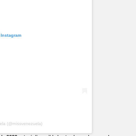
 Instagram
uela (@missvenezuela)