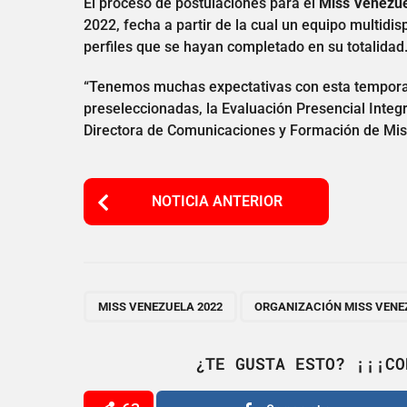
El proceso de postulaciones para el
Miss Venezue
2022, fecha a partir de la cual un equipo multidis
perfiles que se hayan completado en su totalidad
“Tenemos muchas expectativas con esta tempora
preseleccionadas, la Evaluación Presencial Integr
Directora de Comunicaciones y Formación de Mis
P
NOTICIA ANTERIOR
o
s
t
P
,
MISS VENEZUELA 2022
ORGANIZACIÓN MISS VENE
a
g
¿TE GUSTA ESTO? ¡¡¡CO
i