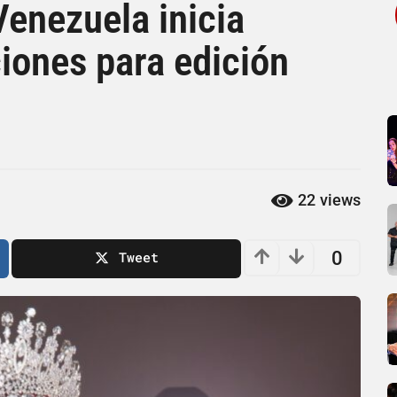
enezuela inicia
iones para edición
22
views
0
Tweet