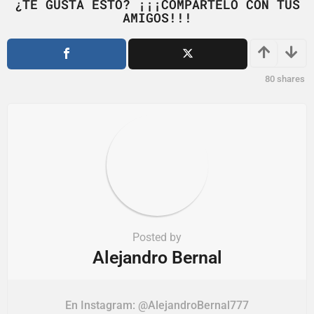
P
¿TE GUSTA ESTO? ¡¡¡COMPÁRTELO CON TUS
AMIGOS!!!
a
g
i
n
80
shares
a
t
i
o
n
Posted by
Alejandro Bernal
En Instagram: @AlejandroBernal777