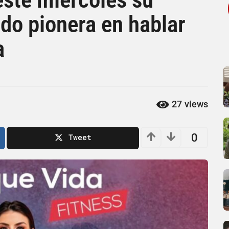
do pionera en hablar
a
27
views
0
Tweet