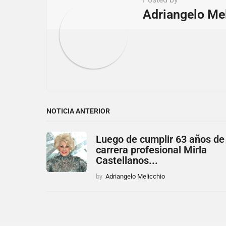
i
Adriangelo Me
o
n
NOTICIA ANTERIOR
Luego de cumplir 63 años de
carrera profesional Mirla
Castellanos...
by
Adriangelo Melicchio