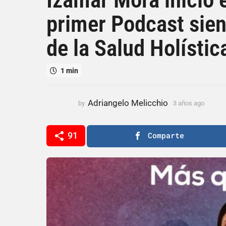
ñ
primer Podcast sien
o
s
de la Salud Holístic
a
g
o
1 min
3
a
ñ
Adriangelo Melicchio
by
3 años ago
3
o
a
ñ
s
o
91
Comparte
a
s
g
a
o
g
o