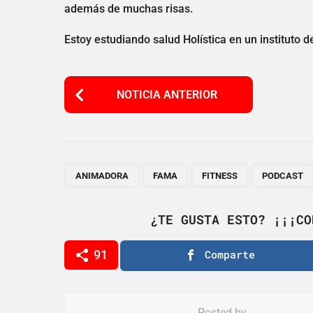
además de muchas risas.
Estoy estudiando salud Holística en un instituto d
P
NOTICIA ANTERIOR
o
s
t
P
,
,
,
ANIMADORA
FAMA
FITNESS
PODCAST
a
g
¿TE GUSTA ESTO? ¡¡¡CO
i
91
Comparte
n
a
t
Posted by