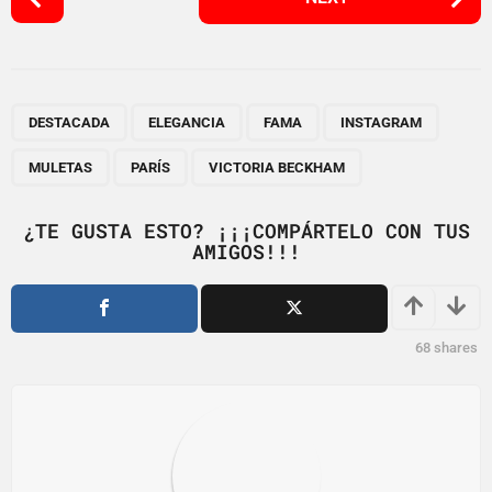
o
s
t
P
,
,
,
,
,
,
a
DESTACADA
ELEGANCIA
FAMA
INSTAGRAM
g
MULETAS
PARÍS
VICTORIA BECKHAM
i
n
¿TE GUSTA ESTO? ¡¡¡COMPÁRTELO CON TUS
a
AMIGOS!!!
t
i
o
68
shares
n