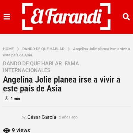
HOME
DANDO DE QUE HABLAR
Angelina Jolie planea irse a vivir a
este país de Asia
DANDO DE QUE HABLAR
,
FAMA
,
2
INTERNACIONALES
a
Angelina Jolie planea irse a vivir a
ñ
o
este país de Asia
s
1 min
a
g
o
César García
by
2 años ago
2
2
a
a
ñ
9
views