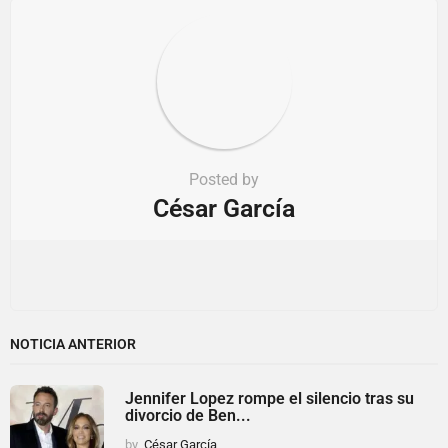
n
Posted by
César García
NOTICIA ANTERIOR
Jennifer Lopez rompe el silencio tras su
divorcio de Ben...
by
César García