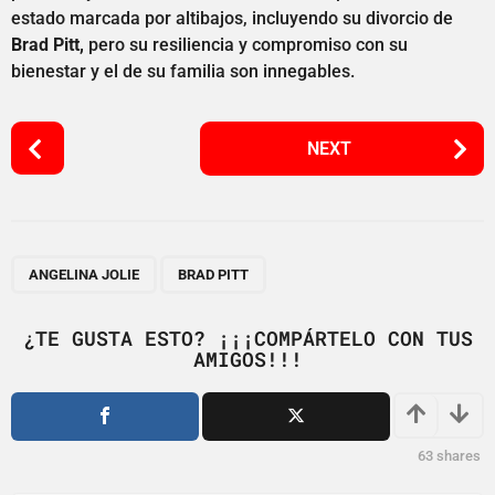
estado marcada por altibajos, incluyendo su divorcio de
Brad Pitt,
pero su resiliencia y compromiso con su
bienestar y el de su familia son innegables.
P
NEXT
o
s
t
P
,
a
ANGELINA JOLIE
BRAD PITT
g
i
¿TE GUSTA ESTO? ¡¡¡COMPÁRTELO CON TUS
AMIGOS!!!
n
a
t
i
63
shares
o