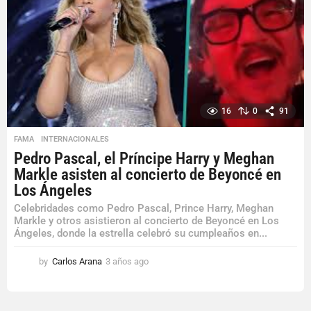
16
0
91
FAMA
,
INTERNACIONALES
Pedro Pascal, el Príncipe Harry y Meghan
Markle asisten al concierto de Beyoncé en
Los Ángeles
Celebridades como Pedro Pascal, Prince Harry, Meghan
Markle y otros asistieron al concierto de Beyoncé en Los
Ángeles, donde la estrella celebró su cumpleaños en...
by
Carlos Arana
3 años ago
3
a
ñ
o