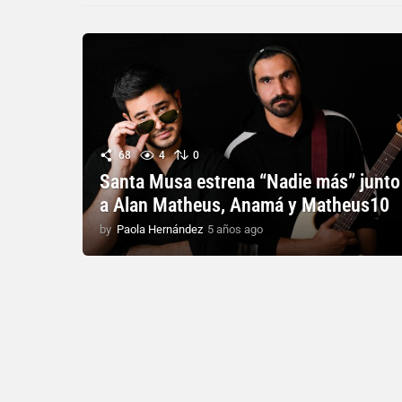
68
4
0
Santa Musa estrena “Nadie más” junto
a Alan Matheus, Anamá y Matheus10
by
Paola Hernández
5 años ago
5
a
ñ
o
s
a
g
o