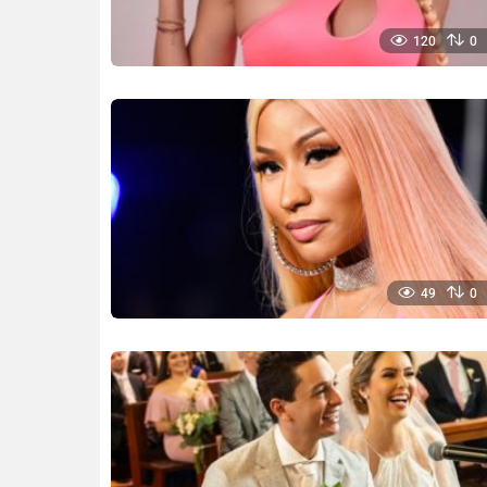
120
0
49
0