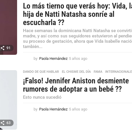
Lo más tierno que verás hoy: Vida, l
hija de Natti Natasha sonríe al
escucharla ??
Hace semanas la dominicana Natti Natasha se convirti
madre, y así como sus seguidores estuvieron al pendie
su proceso de gestación, ahora que Vida Isabelle nació
también...
91
by
Paola Hernández
5 años ago
5
a
ñ
DANDO DE QUE HABLAR
,
EL CHISME DEL DÍA
,
FAMA
,
INTERNACIONAL
o
¡Falso! Jennifer Aniston desmiente
s
a
rumores de adoptar a un bebé ??
g
Esto nunca sucedió
o
by
Paola Hernández
5 años ago
5
a
ñ
63
o
s