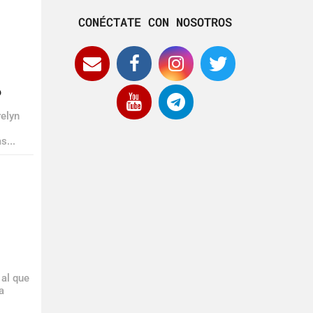
CONÉCTATE CON NOSOTROS
?
relyn
s...
 al que
a