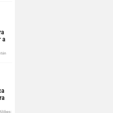
ra
r a
stán
ca
ra
ljibes;