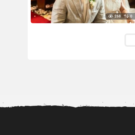
268
0