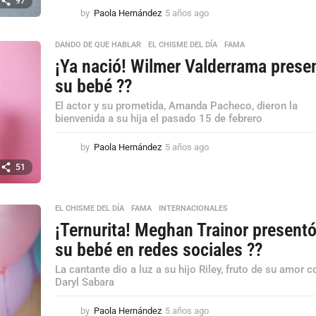
97
by
Paola Hernández
5 años ago
5
a
ñ
DANDO DE QUE HABLAR
,
EL CHISME DEL DÍA
,
FAMA
o
¡Ya nació! Wilmer Valderrama prese
s
a
su bebé ??
g
El actor y su prometida, Amanda Pacheco, dieron la
o
bienvenida a su hija el pasado 15 de febrero
by
Paola Hernández
5 años ago
5
a
51
ñ
o
s
EL CHISME DEL DÍA
,
FAMA
,
INTERNACIONALES
a
¡Ternurita! Meghan Trainor presentó
g
o
su bebé en redes sociales ??
La cantante dio a luz a su hijo Riley, fruto de su amor c
Daryl Sabara
by
Paola Hernández
5 años ago
5