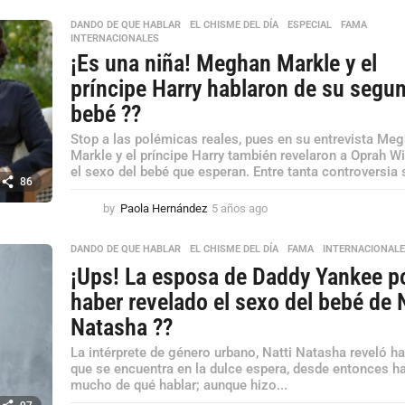
a
DANDO DE QUE HABLAR
,
EL CHISME DEL DÍA
,
ESPECIAL
,
FAMA
,
g
INTERNACIONALES
o
¡Es una niña! Meghan Markle y el
príncipe Harry hablaron de su segu
bebé ??
Stop a las polémicas reales, pues en su entrevista Me
Markle y el príncipe Harry también revelaron a Oprah Wi
el sexo del bebé que esperan. Entre tanta controversia s
86
by
Paola Hernández
5 años ago
5
a
ñ
DANDO DE QUE HABLAR
,
EL CHISME DEL DÍA
,
FAMA
,
INTERNACIONAL
o
¡Ups! La esposa de Daddy Yankee p
s
a
haber revelado el sexo del bebé de 
g
Natasha ??
o
La intérprete de género urbano, Natti Natasha reveló h
que se encuentra en la dulce espera, desde entonces h
mucho de qué hablar; aunque hizo...