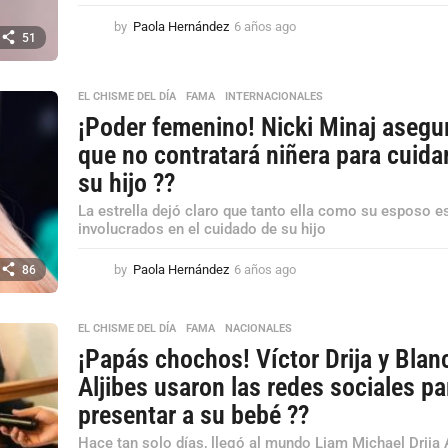
by
Paola Hernández
6 años ago
6
51
a
ñ
o
EL CHISME DEL DÍA
,
FAMA
,
INTERNACIONALES
s
¡Poder femenino! Nicki Minaj asegu
a
g
que no contratará niñera para cuida
o
su hijo ??
La estrella dejó claro que tanto ella como su esposo e
involucrados en el cuidado de su hijo
by
Paola Hernández
6 años ago
6
86
a
ñ
o
EL CHISME DEL DÍA
,
FAMA
,
NACIONALES
s
¡Papás chochos! Víctor Drija y Blan
a
Aljibes usaron las redes sociales pa
g
o
presentar a su bebé ??
Hace tan solo días, llegó al mundo Liam Michael Drija A