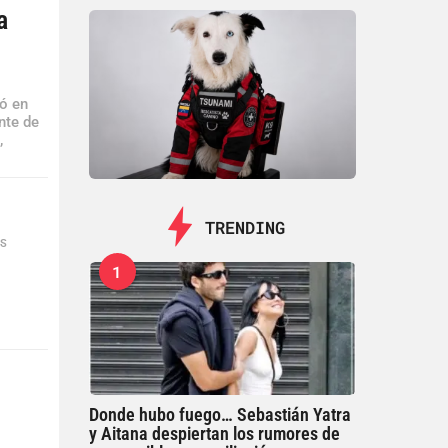
a
ó en
nte de
,
TRENDING
ES
1
Donde hubo fuego… Sebastián Yatra
y Aitana despiertan los rumores de