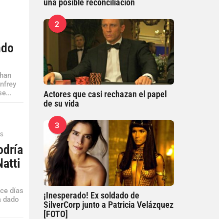
una posible reconciliación
2
ndo
ghan
nfrey
e...
Actores que casi rechazan el papel
de su vida
3
ES
odría
Natti
ace días
¡Inesperado! Ex soldado de
a dado
SilverCorp junto a Patricia Velázquez
[FOTO]