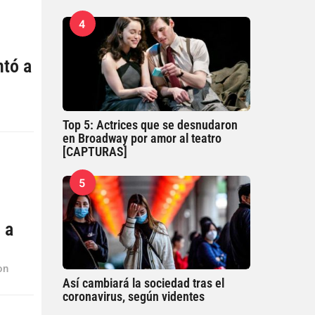
4
ntó a
Top 5: Actrices que se desnudaron
en Broadway por amor al teatro
[CAPTURAS]
5
 a
on
Así cambiará la sociedad tras el
coronavirus, según videntes