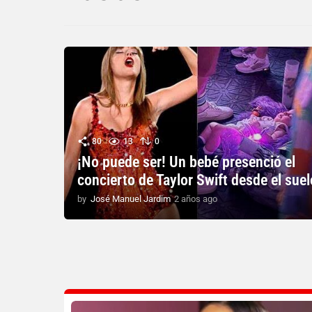
80
13
0
¡No puede ser! Un bebé presenció el
concierto de Taylor Swift desde el suel
by
José Manuel Jardim
2 años ago
2
a
ñ
o
s
a
g
o