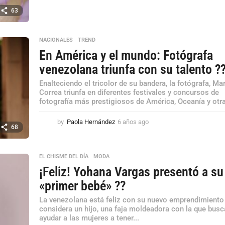
a
63
ñ
o
s
NACIONALES
,
TREND
a
En América y el mundo: Fotógrafa
g
o
venezolana triunfa con su talento ?
Enalteciendo el tricolor de su bandera, la fotógrafa, Ma
Correa triunfa en diferentes festivales y concursos de
fotografía más prestigiosos de América, Oceanía y otra
by
Paola Hernández
6 años ago
6
68
a
ñ
o
EL CHISME DEL DÍA
,
MODA
s
¡Feliz! Yohana Vargas presentó a su
a
g
«primer bebé» ??
o
La venezolana está feliz con su nuevo emprendimiento
considera un hijo, una faja moldeadora con la que busc
ayudar a las mujeres a tener...