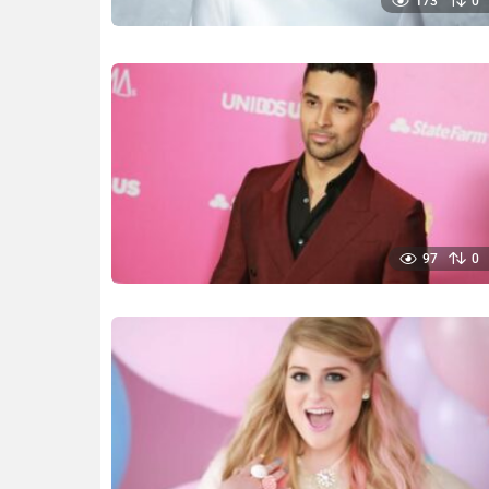
173
0
97
0