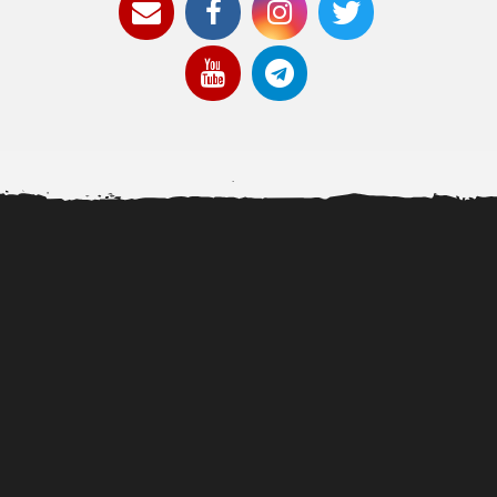
Así se ve actualmente la hija
Josué Benjamín rinde
De Mar
transgénero de...
homenaje a Tsunami, el
perro...