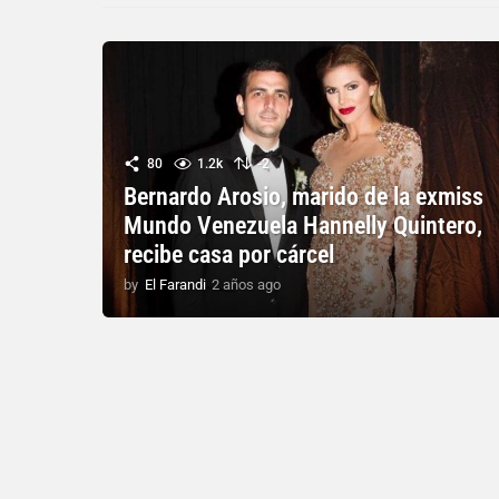
80
1.2k
-2
Bernardo Arosio, marido de la exmiss
Mundo Venezuela Hannelly Quintero,
recibe casa por cárcel
by
El Farandi
2 años ago
2
a
ñ
o
s
a
g
o