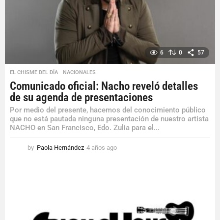
o
6
0
57
EL CHISME DEL DÍA
,
NACIONALES
Comunicado oficial: Nacho reveló detalles
de su agenda de presentaciones
Por medio del presente, hacemos del conocimiento público
que no está pautada ninguna presentación de nuestro artista
NACHO en San Francisco, Edo. Zulia para el...
by
Paola Hernández
4 años ago
4
a
ñ
o
s
a
g
o