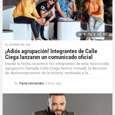
9
0
57
EL CHISME DEL DÍA
¡Adiós agrupación! Integrantes de Calle
Ciega lanzaron un comunicado oficial
Desde la fecha, nosotros los integrantes de esta reconocida
agrupación llamada Calle Ciega hemos tomado la decisión
de desincorporarnos de la misma; motivado a la...
by
Paola Hernández
4 años ago
4
a
ñ
o
s
a
g