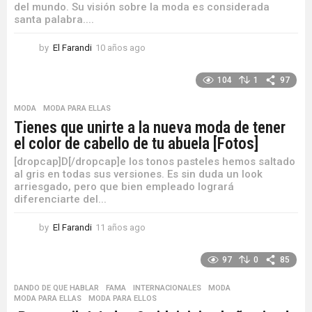
del mundo. Su visión sobre la moda es considerada
santa palabra....
by
El Farandi
10 años ago
1
0
a
104
1
97
ñ
o
MODA
,
MODA PARA ELLAS
s
Tienes que unirte a la nueva moda de tener
a
el color de cabello de tu abuela [Fotos]
g
o
[dropcap]D[/dropcap]e los tonos pasteles hemos saltado
al gris en todas sus versiones. Es sin duda un look
arriesgado, pero que bien empleado logrará
diferenciarte del...
by
El Farandi
11 años ago
1
1
a
97
0
85
ñ
o
DANDO DE QUE HABLAR
,
FAMA
,
INTERNACIONALES
,
MODA
,
s
MODA PARA ELLAS
,
MODA PARA ELLOS
a