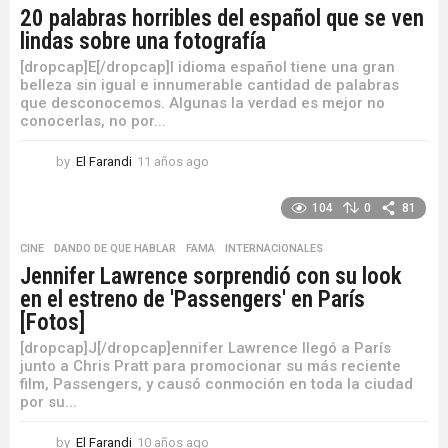
20 palabras horribles del español que se ven
lindas sobre una fotografía
[dropcap]E[/dropcap]l idioma español tiene una gran
belleza sin igual e innumerable cantidad de palabras
que desconocemos. Algunas la verdad es mejor no
conocerlas, no por...
by
El Farandi
11 años ago
1
1
a
104
0
81
ñ
o
CINE
,
DANDO DE QUE HABLAR
,
FAMA
,
INTERNACIONALES
s
Jennifer Lawrence sorprendió con su look
a
en el estreno de 'Passengers' en París
g
o
[Fotos]
[dropcap]J[/dropcap]ennifer Lawrence llegó a París
junto a Chris Pratt para promocionar su más reciente
film, Passengers, y causó conmoción en toda la ciudad
por su...
by
El Farandi
10 años ago
1