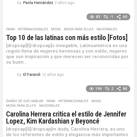
by
Paola Hernández
2 años ago
2
a
ñ
83
-1
60
o
s
FAMA
,
INTERNACIONALES
,
MODA
,
MODA PARA ELLAS
,
NACIONALES
a
Top 10 de las latinas con más estilo [Fotos]
g
o
[dropcap]E[/dropcap]s innegable, Latinoamérica es una
región llena de mujeres hermosas y con estilo, mujeres
que son inspiración y que merecen ser reconocidas por
su buen...
by
El Farandi
12 años ago
1
2
a
194
2
84
ñ
o
DANDO DE QUE HABLAR
,
FAMA
,
INTERNACIONALES
,
MODA
,
s
MODA PARA ELLOS
,
NACIONALES
a
Carolina Herrera critica el estilo de Jennifer
g
Lopez, Kim Kardashian y Beyoncé
o
[dropcap]S[/dropcap]in duda, Carolina Herrera, es uno
de los referentes de estilo y elegancia más importantes