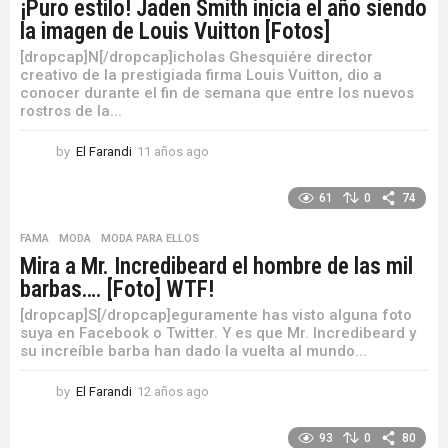
¡Puro estilo! Jaden Smith inicia el año siendo
g
la imagen de Louis Vuitton [Fotos]
o
[dropcap]N[/dropcap]icholas Ghesquiére director
creativo de la prestigiada firma Louis Vuitton, dio a
conocer durante el fin de semana que entre los nuevos
rostros de la...
by
El Farandi
11 años ago
1
1
a
61
0
74
ñ
o
FAMA
,
MODA
,
MODA PARA ELLOS
s
Mira a Mr. Incredibeard el hombre de las mil
a
barbas…. [Foto] WTF!
g
o
[dropcap]S[/dropcap]eguramente has visto alguna foto
suya en Facebook o Twitter. Y es que Mr. Incredibeard y
su increíble barba han dado la vuelta al mundo...
by
El Farandi
12 años ago
1
2
a
93
0
80