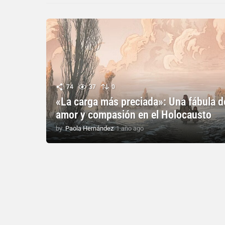
74
37
0
«La carga más preciada»: Una fábula d
amor y compasión en el Holocausto
by
Paola Hernández
1 año ago
1
a
ñ
o
a
g
o