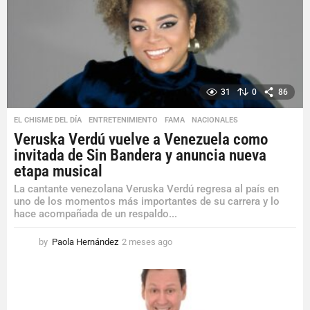
a
g
o
31
0
86
EL CHISME DEL DÍA
,
ENTRETENIMIENTO
,
FAMA
,
NACIONALES
Veruska Verdú vuelve a Venezuela como
invitada de Sin Bandera y anuncia nueva
etapa musical
La cantante venezolana Veruska Verdú regresa al país en
uno de los momentos más importantes de su carrera y lo
hace acompañada de un respaldo...
by
Paola Hernández
2 meses ago
2
m
e
s
e
s