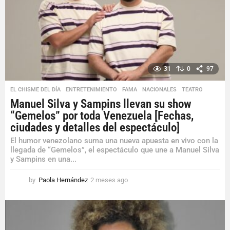
31
0
97
EL CHISME DEL DÍA
,
ENTRETENIMIENTO
,
FAMA
,
NACIONALES
,
TEATRO
Manuel Silva y Sampins llevan su show
“Gemelos” por toda Venezuela [Fechas,
ciudades y detalles del espectáculo]
El humor venezolano suma una nueva apuesta en vivo con la
llegada de “Gemelos”, el espectáculo que une a Manuel Silva
y Sampins en una...
by
Paola Hernández
2 meses ago
2
m
e
s
e
s