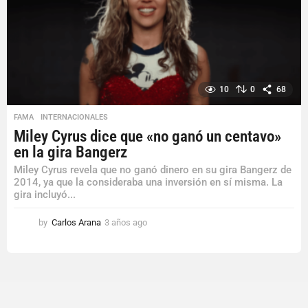
o
10
0
68
FAMA
,
INTERNACIONALES
Miley Cyrus dice que «no ganó un centavo»
en la gira Bangerz
Miley Cyrus revela que no ganó dinero en su gira Bangerz de
2014, ya que la consideraba una inversión en sí misma. La
gira incluyó...
by
Carlos Arana
3 años ago
3
a
ñ
o
s
a
g