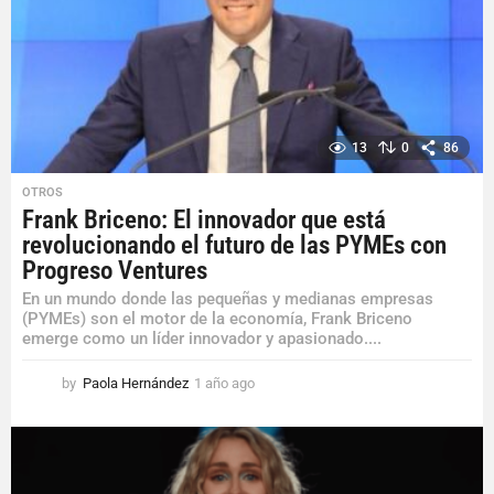
13
0
86
OTROS
Frank Briceno: El innovador que está
revolucionando el futuro de las PYMEs con
Progreso Ventures
En un mundo donde las pequeñas y medianas empresas
(PYMEs) son el motor de la economía, Frank Briceno
emerge como un líder innovador y apasionado....
by
Paola Hernández
1 año ago
1
a
ñ
o
a
g