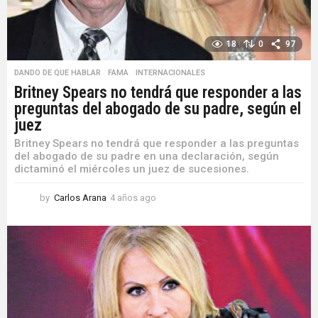
18
0
97
DANDO DE QUE HABLAR
,
FAMA
,
INTERNACIONALES
Britney Spears no tendrá que responder a las
preguntas del abogado de su padre, según el
juez
Britney Spears no tendrá que responder a las preguntas
del abogado de su padre en una declaración, según
dictaminó el miércoles un juez de sucesiones.
by
Carlos Arana
4 años ago
4
a
ñ
o
s
a
g
o