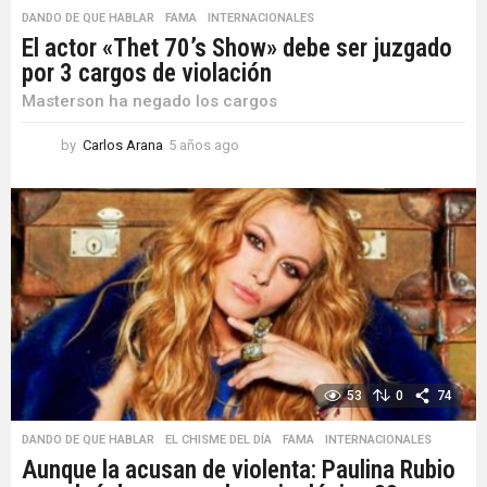
DANDO DE QUE HABLAR
,
FAMA
,
INTERNACIONALES
El actor «Thet 70’s Show» debe ser juzgado
por 3 cargos de violación
Masterson ha negado los cargos
by
Carlos Arana
5 años ago
5
a
ñ
o
s
a
g
o
53
0
74
DANDO DE QUE HABLAR
,
EL CHISME DEL DÍA
,
FAMA
,
INTERNACIONALES
Aunque la acusan de violenta: Paulina Rubio