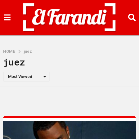
HOME
juez
juez
Most Viewed