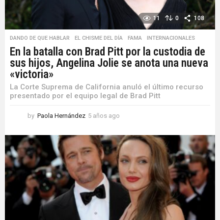
11
0
108
DANDO DE QUE HABLAR
,
EL CHISME DEL DÍA
,
FAMA
,
INTERNACIONALES
En la batalla con Brad Pitt por la custodia de
sus hijos, Angelina Jolie se anota una nueva
«victoria»
La Corte Suprema de California anuló el último recurso
presentado por el equipo legal de Brad Pitt
by
Paola Hernández
5 años ago
5
a
ñ
o
s
a
g
o