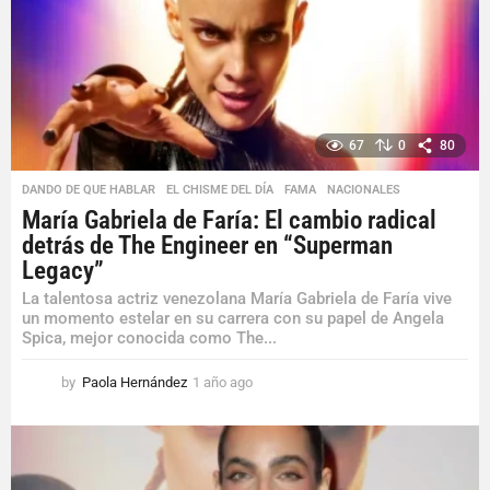
a
s
a
g
o
67
0
80
DANDO DE QUE HABLAR
,
EL CHISME DEL DÍA
,
FAMA
,
NACIONALES
María Gabriela de Faría: El cambio radical
detrás de The Engineer en “Superman
Legacy”
La talentosa actriz venezolana María Gabriela de Faría vive
un momento estelar en su carrera con su papel de Angela
Spica, mejor conocida como The...
by
Paola Hernández
1 año ago
1
a
ñ
o
a
g