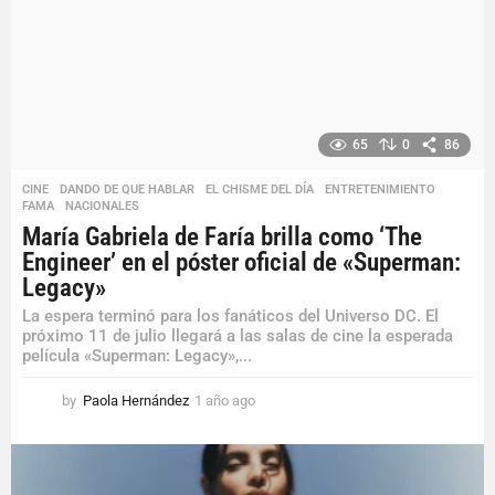
o
65
0
86
CINE
,
DANDO DE QUE HABLAR
,
EL CHISME DEL DÍA
,
ENTRETENIMIENTO
,
FAMA
,
NACIONALES
María Gabriela de Faría brilla como ‘The
Engineer’ en el póster oficial de «Superman:
Legacy»
La espera terminó para los fanáticos del Universo DC. El
próximo 11 de julio llegará a las salas de cine la esperada
película «Superman: Legacy»,...
by
Paola Hernández
1 año ago
1
a
ñ
o
a