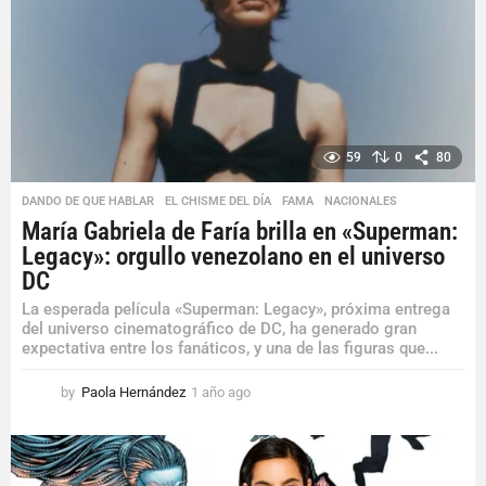
g
o
59
0
80
DANDO DE QUE HABLAR
,
EL CHISME DEL DÍA
,
FAMA
,
NACIONALES
María Gabriela de Faría brilla en «Superman:
Legacy»: orgullo venezolano en el universo
DC
La esperada película «Superman: Legacy», próxima entrega
del universo cinematográfico de DC, ha generado gran
expectativa entre los fanáticos, y una de las figuras que...
by
Paola Hernández
1 año ago
1
a
ñ
o
a