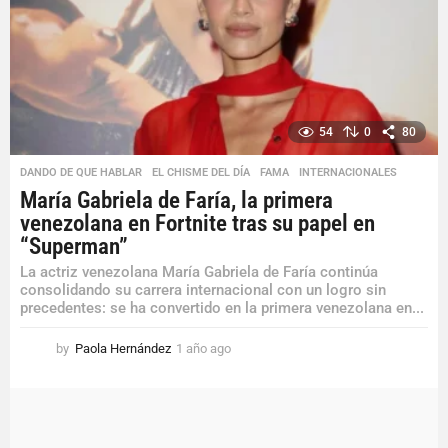
o
54
0
80
DANDO DE QUE HABLAR
,
EL CHISME DEL DÍA
,
FAMA
,
INTERNACIONALES
María Gabriela de Faría, la primera
venezolana en Fortnite tras su papel en
“Superman”
La actriz venezolana María Gabriela de Faría continúa
consolidando su carrera internacional con un logro sin
precedentes: se ha convertido en la primera venezolana en...
by
Paola Hernández
1 año ago
1
a
ñ
o
a
g