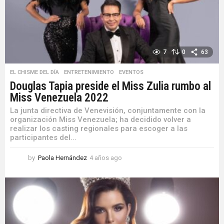
o
7
0
63
EL CHISME DEL DÍA
,
ENTRETENIMIENTO
,
EVENTOS
Douglas Tapia preside el Miss Zulia rumbo al
Miss Venezuela 2022
La junta directiva de Venevisión, conjuntamente con la
organización Miss Venezuela; ha decidido volver a
realizar los casting regionales para escoger a las
participantes del...
by
Paola Hernández
4 años ago
4
a
ñ
o
s
a
g