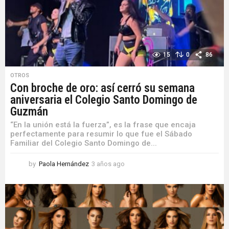
o
15
0
86
OTROS
Con broche de oro: así cerró su semana
aniversaria el Colegio Santo Domingo de
Guzmán
“En la unión está la fuerza”, es la frase que encaja
perfectamente para resumir lo que fue el Sábado
Familiar del Colegio Santo Domingo de...
by
Paola Hernández
3 años ago
3
a
ñ
o
s
a
g