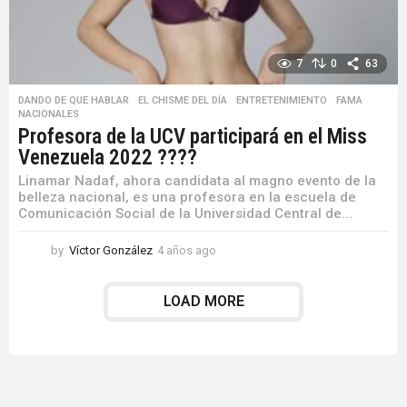
7
0
63
DANDO DE QUE HABLAR
,
EL CHISME DEL DÍA
,
ENTRETENIMIENTO
,
FAMA
,
NACIONALES
Profesora de la UCV participará en el Miss
Venezuela 2022 ??‍??
Linamar Nadaf, ahora candidata al magno evento de la
belleza nacional, es una profesora en la escuela de
Comunicación Social de la Universidad Central de...
by
Víctor González
4 años ago
4
a
ñ
LOAD MORE
o
s
a
g
o