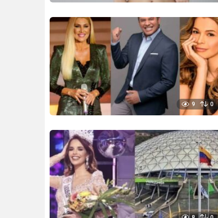
9
0
8
0