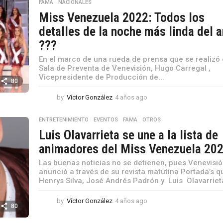
FAMA
,
NACIONALES
Miss Venezuela 2022: Todos los
detalles de la noche más linda del 
???
En el marco de una rueda de prensa que se realizó 
Sala de Preventa de Venevisión, Hugo Carregal ,
Vicepresidente de Producción de...
80
by
Víctor González
4 años ago
4
a
ñ
ENTRETENIMIENTO
,
EVENTOS
,
FAMA
,
OTROS
o
Luis Olavarrieta se une a la lista de
s
a
animadores del Miss Venezuela 202
g
Las buenas noticias no se detienen, pues Venevisi
o
anunció a través de su revista matutina Portada’s q
Henrys Silva, José Andrés Padrón y Luis Olavarrieta
by
Víctor González
4 años ago
4
80
a
ñ