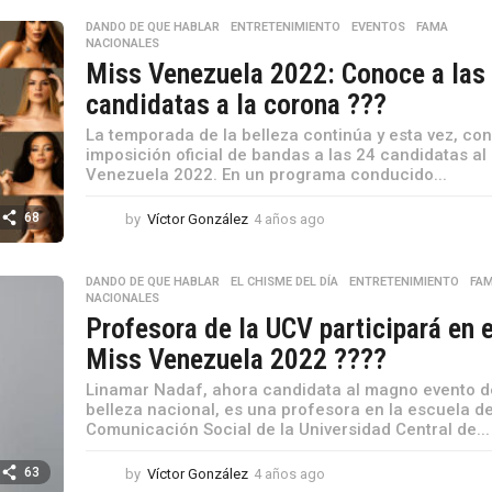
o
DANDO DE QUE HABLAR
,
ENTRETENIMIENTO
,
EVENTOS
,
FAMA
,
s
NACIONALES
a
Miss Venezuela 2022: Conoce a las
g
candidatas a la corona ???
o
La temporada de la belleza continúa y esta vez, con
imposición oficial de bandas a las 24 candidatas al
Venezuela 2022. En un programa conducido...
68
by
Víctor González
4 años ago
4
a
ñ
o
DANDO DE QUE HABLAR
,
EL CHISME DEL DÍA
,
ENTRETENIMIENTO
,
FA
NACIONALES
s
Profesora de la UCV participará en e
a
g
Miss Venezuela 2022 ??‍??
o
Linamar Nadaf, ahora candidata al magno evento d
belleza nacional, es una profesora en la escuela d
Comunicación Social de la Universidad Central de...
63
by
Víctor González
4 años ago
4