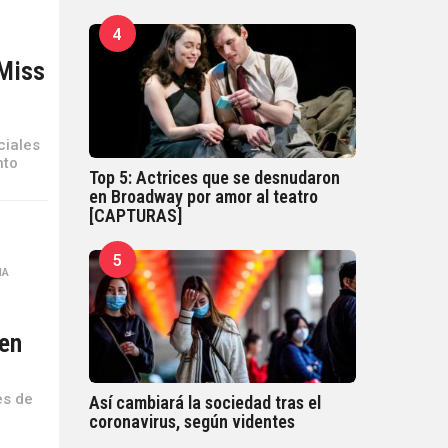
4
 Miss
ciales
nto
Top 5: Actrices que se desnudaron
en Broadway por amor al teatro
[CAPTURAS]
5
MA
,
 en
es de
Así cambiará la sociedad tras el
coronavirus, según videntes