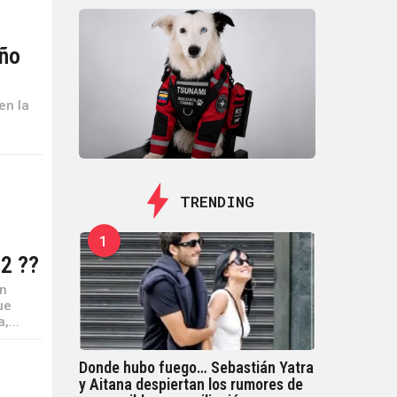
año
en la
TRENDING
1
2 ??
ón
ue
,...
Donde hubo fuego… Sebastián Yatra
y Aitana despiertan los rumores de