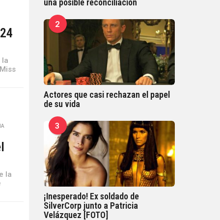
una posible reconciliación
2
 24
 la
 Miss
Actores que casi rechazan el papel
de su vida
3
MA
,
l
e la
e
¡Inesperado! Ex soldado de
SilverCorp junto a Patricia
Velázquez [FOTO]