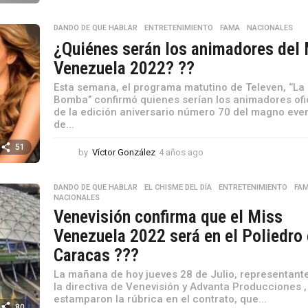
a
ñ
o
DANDO DE QUE HABLAR
,
ENTRETENIMIENTO
,
FAMA
,
NACIONALES
s
¿Quiénes serán los animadores del
a
Venezuela 2022? ??
g
o
Esta semana, el programa matutino de Televen, ‘’La
Bomba’’ confirmó quienes serían los animadores ofi
de la edición aniversario número 70 del magno eve
de...
51
by
Víctor González
4 años ago
4
a
ñ
DANDO DE QUE HABLAR
,
EL CHISME DEL DÍA
,
ENTRETENIMIENTO
,
FA
o
NACIONALES
s
Venevisión confirma que el Miss
a
g
Venezuela 2022 será en el Poliedro
o
Caracas ???
La mañana de hoy jueves 28 de Julio, representant
la directiva de Venevisión y Advanta Producciones ,
estamparon la rúbrica en el contrato, que...
80