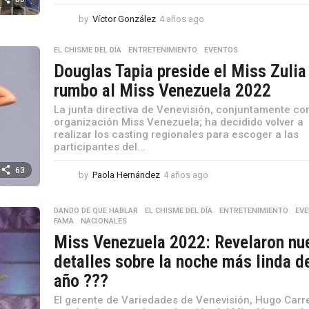
by
Víctor González
4 años ago
4
a
ñ
EL CHISME DEL DÍA
,
ENTRETENIMIENTO
,
EVENTOS
o
Douglas Tapia preside el Miss Zulia
s
a
rumbo al Miss Venezuela 2022
g
La junta directiva de Venevisión, conjuntamente con
o
organización Miss Venezuela; ha decidido volver a
realizar los casting regionales para escoger a las
participantes del...
63
by
Paola Hernández
4 años ago
4
a
ñ
DANDO DE QUE HABLAR
,
EL CHISME DEL DÍA
,
ENTRETENIMIENTO
,
EV
o
FAMA
,
NACIONALES
s
Miss Venezuela 2022: Revelaron nu
a
g
detalles sobre la noche más linda d
o
año ???
El gerente de Variedades de Venevisión, Hugo Carr