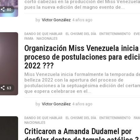
cortó cabezas en la producción del Miss Venezuel
pues la nueva edición del magno evento de...
80
by
Víctor González
4 años ago
4
a
ñ
DANDO DE QUE HABLAR
,
EL CHISME DEL DÍA
,
ENTRETENIMIENTO
,
EV
o
FAMA
,
NACIONALES
s
Organización Miss Venezuela inicia
a
proceso de postulaciones para edic
g
o
2022 ???
Miss Venezuela inicia formalmente la temporada de
belleza 2022 con la apertura del proceso de
postulaciones a la septuagésima edición del certa
63
que espera celebrarse en el...
by
Víctor González
4 años ago
4
a
ñ
DANDO DE QUE HABLAR
,
EL CHISME DEL DÍA
,
ENTRETENIMIENTO
,
FA
o
NACIONALES
s
Criticaron a Amanda Dudamel por
a
desfilar dentro de templo católico ?
g