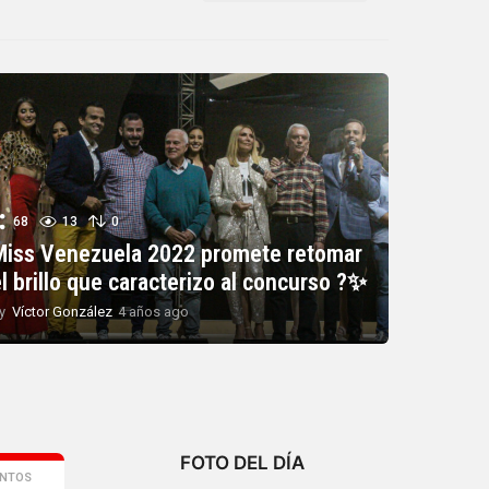
68
13
0
Miss Venezuela 2022 promete retomar
l brillo que caracterizo al concurso ?✨
y
Víctor González
4 años ago
4
a
ñ
o
s
a
g
o
FOTO DEL DÍA
ENTOS
,