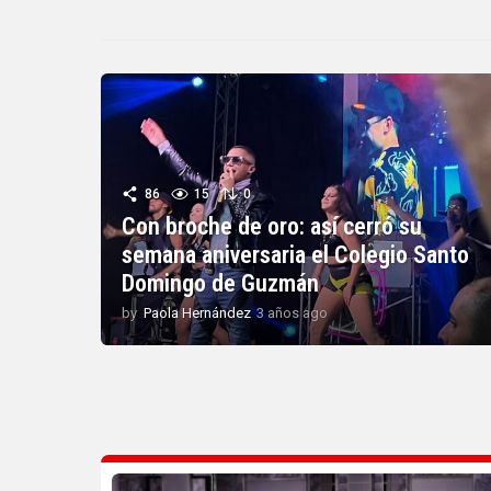
86
15
0
Con broche de oro: así cerró su
semana aniversaria el Colegio Santo
Domingo de Guzmán
by
Paola Hernández
3 años ago
3
a
ñ
o
s
a
g
o