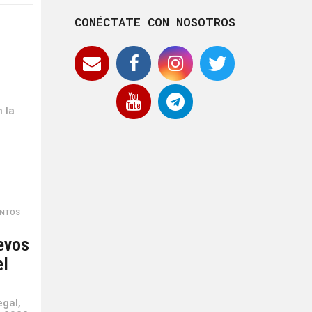
CONÉCTATE CON NOSOTROS
 la
ENTOS
,
evos
el
egal,