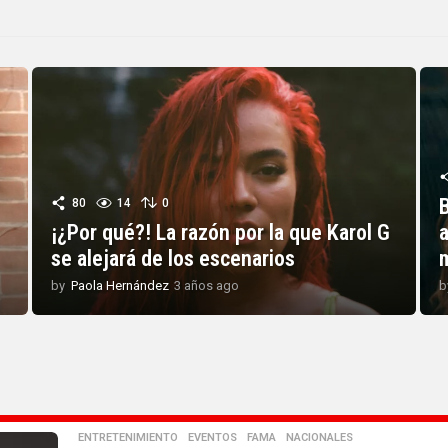
80
14
0
¡¿Por qué?! La razón por la que Karol G
se alejará de los escenarios
by
Paola Hernández
3 años ago
3
b
a
ñ
o
s
a
g
o
ENTRETENIMIENTO
,
EVENTOS
,
FAMA
,
NACIONALES