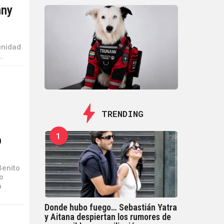
nny
unidad
..
TRENDING
1
o
Benito
o
a
Donde hubo fuego… Sebastián Yatra
y Aitana despiertan los rumores de