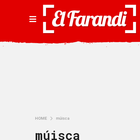
HOME
múisca
múisca