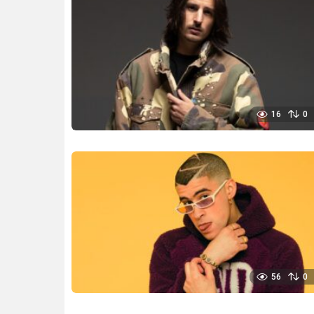
16
0
56
0