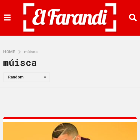
HOME
múisca
múisca
Random