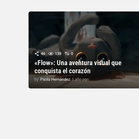
46
138
0
«Flow»: Una aventura visual que
conquista el corazón
by
Paola Hernández
1 año ago
1
a
ñ
o
a
g
o