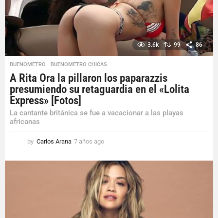
3.6k
99
86
BUENOMETRO
,
BUENOMETRO CHICAS
A Rita Ora la pillaron los paparazzis
presumiendo su retaguardia en el «Lolita
Express» [Fotos]
La cantante británica se fue a vacacionar a las playas
africanas
by
Carlos Arana
7 años ago
7
a
ñ
o
s
a
g
o