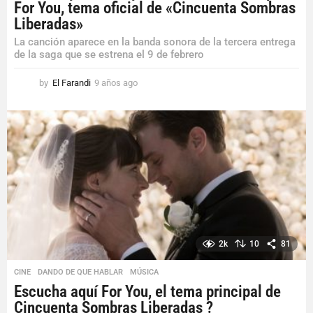
For You, tema oficial de «Cincuenta Sombras
Liberadas»
La canción aparece en la banda sonora de la tercera entrega
de la saga que se estrena el 9 de febrero
by
El Farandi
9 años ago
9
a
ñ
o
s
a
g
o
2k
10
81
CINE
,
DANDO DE QUE HABLAR
,
MÚSICA
Escucha aquí For You, el tema principal de
Cincuenta Sombras Liberadas ?