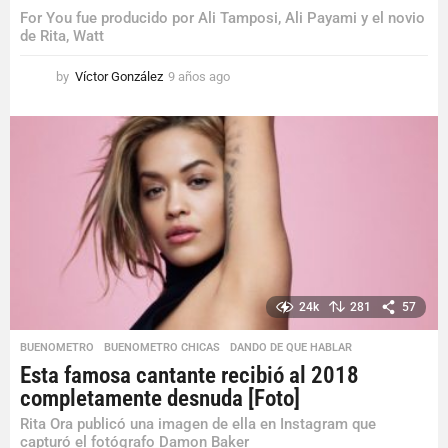
For You fue producido por Ali Tamposi, Ali Payami y el novio
de Rita, Watt
by
Víctor González
9 años ago
9
a
ñ
o
s
a
g
o
24k
281
57
BUENOMETRO
,
BUENOMETRO CHICAS
,
DANDO DE QUE HABLAR
Esta famosa cantante recibió al 2018
completamente desnuda [Foto]
Rita Ora publicó una imagen de ella en Instagram que
capturó el fotógrafo Damon Baker