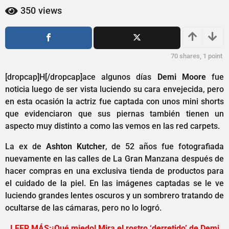
1
a
350
views
a
ñ
o
ñ
s
o
a
s
70
shares,
1
point
g
a
o
[dropcap]H[/dropcap]ace algunos días
Demi Moore
fue
g
noticia luego de ser vista luciendo su cara envejecida, pero
o
en esta ocasión la actriz fue captada con unos mini shorts
que evidenciaron que sus piernas también tienen un
aspecto muy distinto a como las vemos en las red carpets.
La ex de
Ashton Kutcher
, de 52 años fue fotografiada
nuevamente en las calles de La Gran Manzana después de
hacer compras en una exclusiva tienda de productos para
el cuidado de la piel. En las imágenes captadas se le ve
luciendo grandes lentes oscuros y un sombrero tratando de
ocultarse de las cámaras, pero no lo logró.
LEER MÁS:¡Qué miedo! Mira el rostro ‘derretido’ de Demi