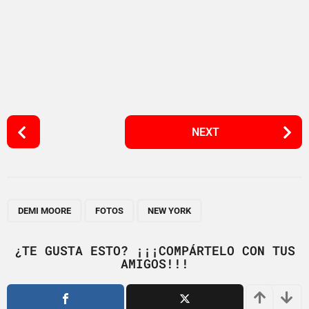
P
NEXT
o
s
t
P
,
,
a
DEMI MOORE
FOTOS
NEW YORK
g
i
¿TE GUSTA ESTO? ¡¡¡COMPÁRTELO CON TUS
AMIGOS!!!
n
a
t