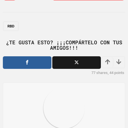
s
t
P
a
RBD
g
i
¿TE GUSTA ESTO? ¡¡¡COMPÁRTELO CON TUS
AMIGOS!!!
n
a
t
i
77
shares,
44
points
o
n