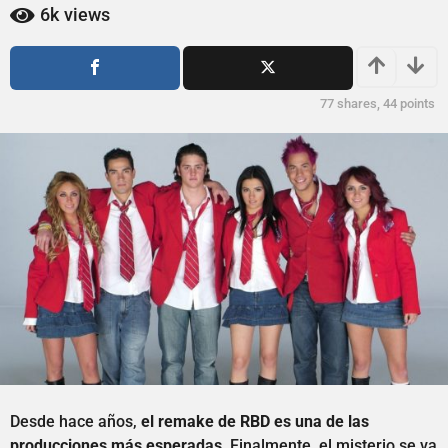
ñ
ñ
6k
views
o
o
s
s
a
a
g
g
77
shares,
44
points
o
o
Desde hace años,
el remake de RBD es una de las
producciones más esperadas
. Finalmente, el misterio se va