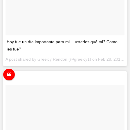
Hoy fue un día importante para mi… ustedes qué tal? Como
les fue?
A post shared by
Greeicy Rendon
(@greeicy1) on
Feb 28, 2018 at 5:15pm PST