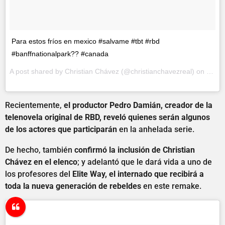
Para estos fríos en mexico #salvame #tbt #rbd
#banffnationalpark?? #canada
A post shared by
Christian Chávez
(@christianchavezreal) on
Feb 1
Recientemente,
el productor Pedro Damián, creador de la
telenovela original de RBD, reveló quienes serán algunos
de los actores que participarán
en la anhelada serie.
De hecho, también
confirmó la inclusión de Christian
Chávez en el elenco
; y adelantó que le dará vida a uno de
los profesores del
Elite Way, el internado que recibirá a
toda la nueva generación de rebeldes
en este remake.