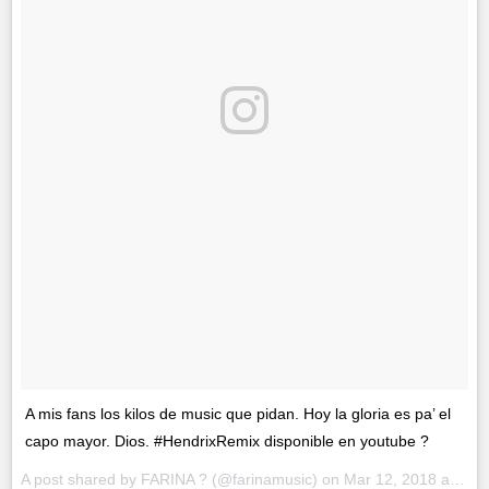
A mis fans los kilos de music que pidan. Hoy la gloria es pa’ el
capo mayor. Dios. #HendrixRemix disponible en youtube ?
A post shared by
FARINA ?
(@farinamusic) on
Mar 12, 2018 at 2:26pm PDT