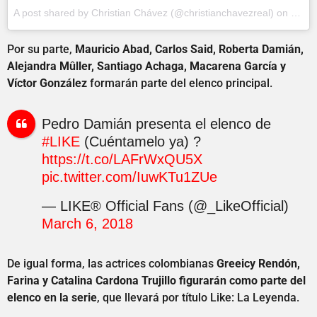
A post shared by
Christian Chávez
(@christianchavezreal) on
Mar 9
Por su parte,
Mauricio Abad, Carlos Said, Roberta Damián,
Alejandra Mûller, Santiago Achaga, Macarena García y
Víctor González
formarán parte del elenco principal.
Pedro Damián presenta el elenco de
#LIKE
(Cuéntamelo ya) ?
https://t.co/LAFrWxQU5X
pic.twitter.com/IuwKTu1ZUe
— LIKE® Official Fans (@_LikeOfficial)
March 6, 2018
De igual forma, las actrices colombianas
Greeicy Rendón,
Farina y Catalina Cardona Trujillo figurarán como parte del
elenco en la serie
, que llevará por título Like: La Leyenda.