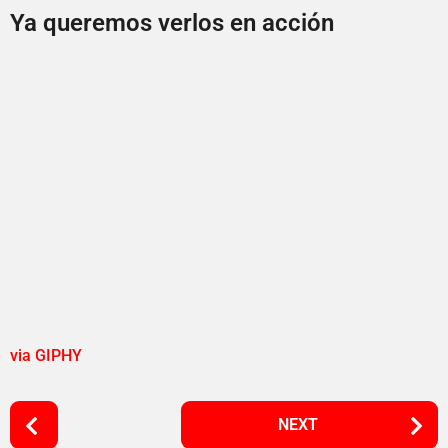
Ya queremos verlos en acción
via GIPHY
P
NEXT
o