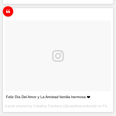
Feliz Día Del Amor y La Amistad familia hermosa ❤️
A post shared by
Catalina Cardona
(@catalinacardonat) on
Feb 14, 2018 at 10:34am PST