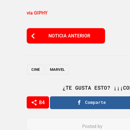
via GIPHY
P
NOTICIA ANTERIOR
o
s
t
P
,
CINE
MARVEL
a
g
¿TE GUSTA ESTO? ¡¡¡CO
i
84
Comparte
n
a
t
Posted by