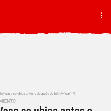
he Wasp se ubica antes o después de Infinity War? ??
MIENTO
asp se ubica antes o