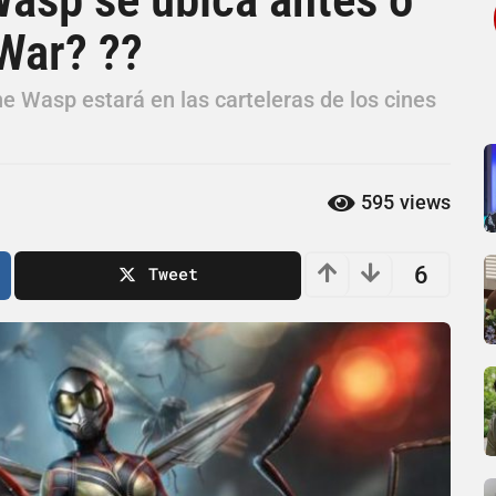
 War? ??
he Wasp estará en las carteleras de los cines
595
views
6
Tweet