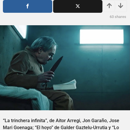
s
ñ
a
o
g
s
63
shares
o
a
g
o
“La trinchera infinita”, de Aitor Arregi, Jon Garaño, Jose
Mari Goenaga; “El hoyo” de Galder Gaztelu-Urrutia y “Lo