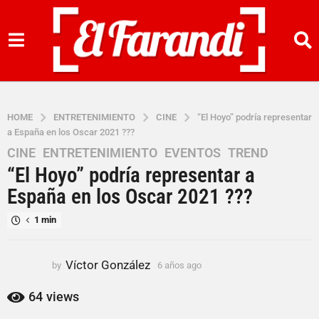
HOME
ENTRETENIMIENTO
CINE
“El Hoyo” podría representar
a España en los Oscar 2021 ???
CINE
,
ENTRETENIMIENTO
,
EVENTOS
,
TREND
6
“El Hoyo” podría representar a
a
ñ
España en los Oscar 2021 ???
o
1 min
s
a
g
Víctor González
by
6 años ago
6
o
a
6
ñ
64
views
o
a