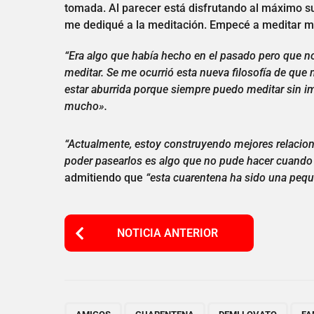
tomada. Al parecer está disfrutando al máximo su
me dediqué a la meditación. Empecé a meditar má
“Era algo que había hecho en el pasado pero que n
meditar. Se me ocurrió esta nueva filosofía de q
estar aburrida porque siempre puedo meditar sin i
mucho».
“Actualmente, estoy construyendo mejores relacion
poder pasearlos es algo que no pude hacer cuando 
admitiendo que
“esta cuarentena ha sido una peq
P
NOTICIA ANTERIOR
o
s
t
,
,
,