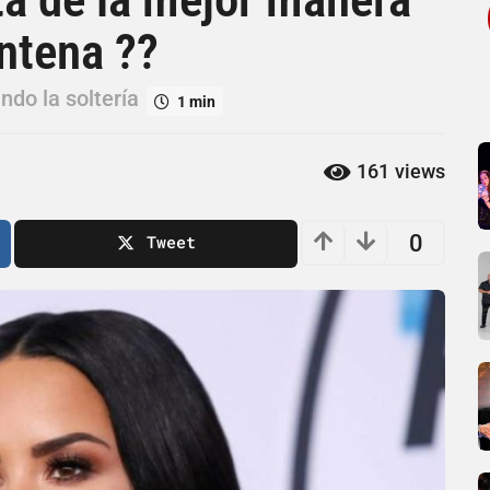
entena ??
ndo la soltería
1 min
161
views
0
Tweet