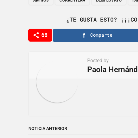
P
AMIGOS
CUARENTENA
DEMI LOVATO
FA
a
g
¿TE GUSTA ESTO? ¡¡¡CO
i
68
Comparte
n
a
t
Posted by
i
Paola Hernánd
o
n
NOTICIA ANTERIOR