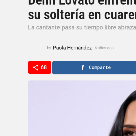
ñ
su soltería en cuar
o
s
a
La cantante pasa su tiempo libre abraza
g
o
6
Paola Hernández
by
6 años ago
6
a
a
ñ
ñ
o
68
Comparte
o
s
s
a
a
g
o
g
o