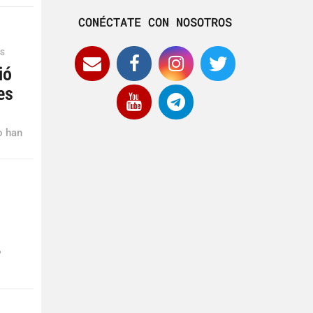
CONÉCTATE CON NOSOTROS
ES
ió
es
o han
?