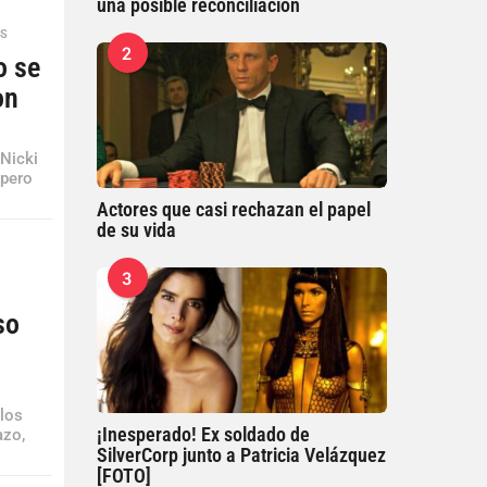
una posible reconciliación
ES
2
o se
on
Nicki
 pero
Actores que casi rechazan el papel
de su vida
3
so
 los
¡Inesperado! Ex soldado de
azo,
SilverCorp junto a Patricia Velázquez
[FOTO]