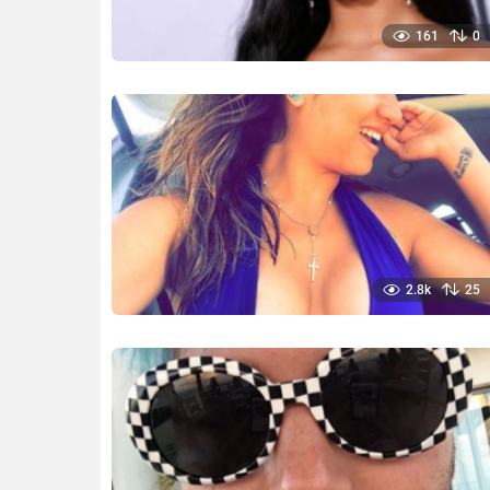
161
0
2.8k
25