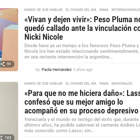
a
ñ
DANDO DE QUE HABLAR
,
EL CHISME DEL DÍA
,
FAMA
,
INTERNACIONAL
o
«Vivan y dejen vivir»: Peso Pluma n
s
a
quedó callado ante la vinculación c
g
Nicki Nicole
o
Desde hace ya un tiempo a los famosos Peso Pluma y 
Nicole los han estado relacionando sentimentalmente,
en una reciente intervención la argentina...
91
by
Paola Hernández
3 años ago
3
a
ñ
DANDO DE QUE HABLAR
,
EL CHISME DEL DÍA
,
FAMA
,
NACIONALES
o
«Para que no me hiciera daño»: Las
s
a
confesó que su mejor amigo lo
g
acompañó en su proceso depresivo
o
Venezuela y el mundo es testigo del éxito que, durante
últimos años, ha podido saborear el cantante Andrés L
más conocido como Lasso; sin...
103