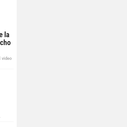
e la
echo
 video
.