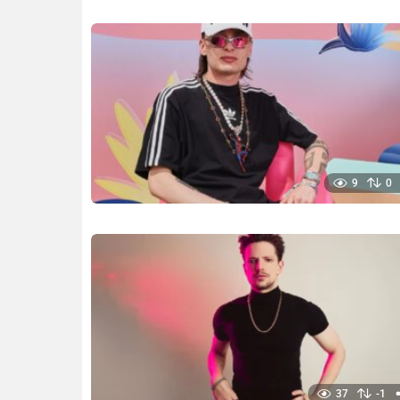
9
0
37
-1