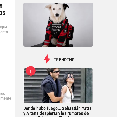
s
gos
sigue
mento
TRENDING
1
o
áneo
tamente
Donde hubo fuego… Sebastián Yatra
y Aitana despiertan los rumores de