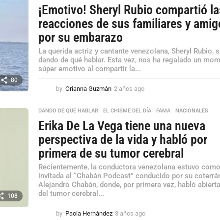
¡Emotivo! Sheryl Rubio compartió la
reacciones de sus familiares y ami
por su embarazo
La querida actriz y cantante venezolana, Sheryl Rubio, 
dando de qué hablar. Esta vez, nos ha regalado un mo
súper emotivo al compartir la...
80
by
Orianna Guzmán
2 años ago
2
a
ñ
DANDO DE QUE HABLAR
,
EL CHISME DEL DÍA
,
FAMA
,
NACIONALES
o
Erika De La Vega tiene una nueva
s
a
perspectiva de la vida y habló por
g
primera de su tumor cerebral
o
Recientemente, la conductora venezolana estuvo com
invitada al “Chabán Podcast” conducido por su coterr
Alejandro Chabán, donde, por primera vez, habló abier
del tumor cerebral...
108
by
Paola Hernández
3 años ago
3