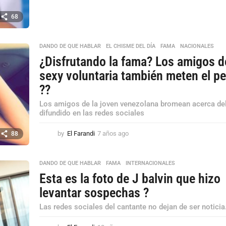
a
ñ
68
o
s
a
DANDO DE QUE HABLAR
,
EL CHISME DEL DÍA
,
FAMA
,
NACIONALES
g
¿Disfrutando la fama? Los amigos d
o
sexy voluntaria también meten el p
??
Los amigos de la joven venezolana bromean acerca del
difundido en las redes sociales
by
El Farandi
7 años ago
7
88
a
ñ
o
DANDO DE QUE HABLAR
,
FAMA
,
INTERNACIONALES
s
Esta es la foto de J balvin que hizo
a
levantar sospechas ?
g
o
Las redes sociales del cantante no dejan de ser noticia