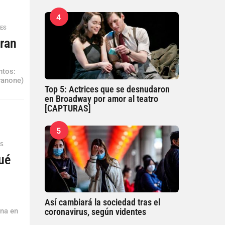
4
ES
Aran
ntos:
aranone)
Top 5: Actrices que se desnudaron
en Broadway por amor al teatro
[CAPTURAS]
5
ES
ué
Así cambiará la sociedad tras el
ena en
coronavirus, según videntes