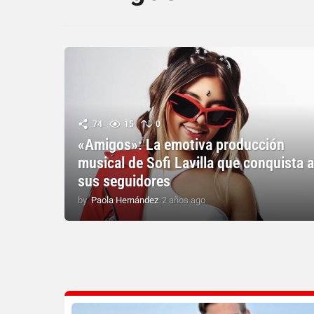
74
15
0
«Amigos»: La emotiva producción
musical de Sofi Lavilla que conquista 
sus seguidores
by
Paola Hernández
2 años ago
2
a
ñ
o
s
a
g
o