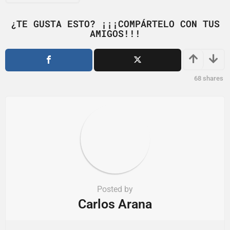
i
n
¿TE GUSTA ESTO? ¡¡¡COMPÁRTELO CON TUS
a
AMIGOS!!!
t
i
o
68
shares
n
Posted by
Carlos Arana