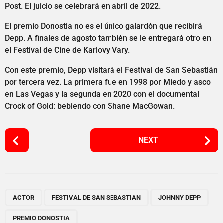
Post. El juicio se celebrará en abril de 2022.
El premio Donostia no es el único galardón que recibirá
Depp. A finales de agosto también se le entregará otro en
el Festival de Cine de Karlovy Vary.
Con este premio, Depp visitará el Festival de San Sebastián
por tercera vez. La primera fue en 1998 por Miedo y asco
en Las Vegas y la segunda en 2020 con el documental
Crock of Gold: bebiendo con Shane MacGowan.
P
NEXT
o
s
t
P
,
,
,
a
ACTOR
FESTIVAL DE SAN SEBASTIAN
JOHNNY DEPP
g
PREMIO DONOSTIA