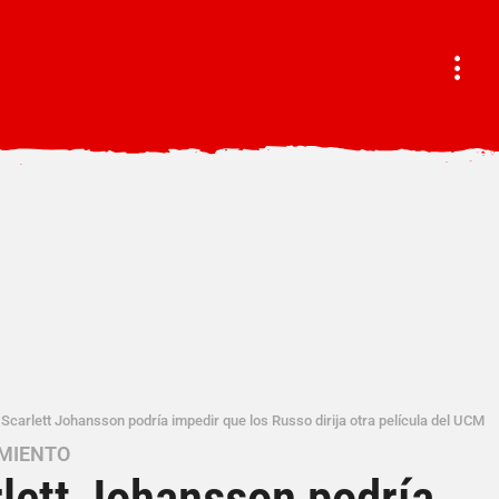
carlett Johansson podría impedir que los Russo dirija otra película del UCM
MIENTO
lett Johansson podría