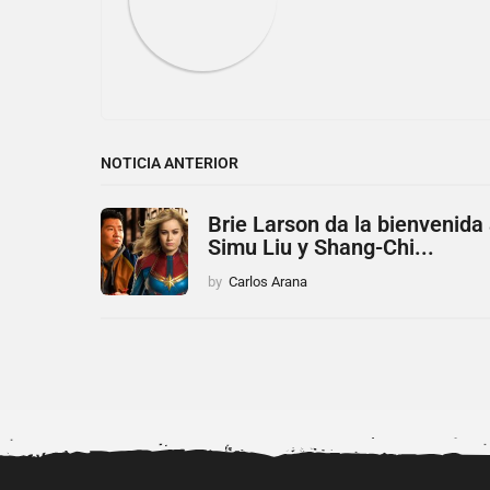
n
NOTICIA ANTERIOR
Brie Larson da la bienvenida
Simu Liu y Shang-Chi...
by
Carlos Arana