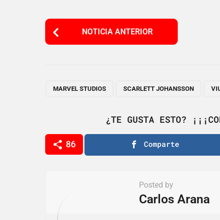
P
NOTICIA ANTERIOR
o
s
t
P
,
,
MARVEL STUDIOS
SCARLETT JOHANSSON
VI
a
g
¿TE GUSTA ESTO? ¡¡¡CO
i
86
Comparte
n
a
t
Posted by
i
Carlos Arana
o