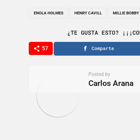
t
P
,
,
ENOLA HOLMES
HENRY CAVILL
MILLIE BOBB
a
g
¿TE GUSTA ESTO? ¡¡¡CO
i
57
Comparte
n
a
t
Posted by
i
Carlos Arana
o
n