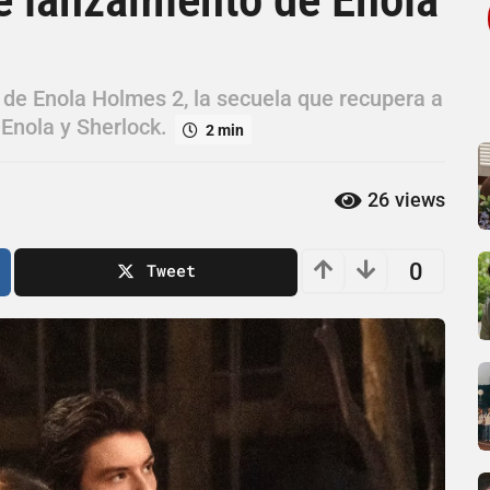
al de Enola Holmes 2, la secuela que recupera a
Enola y Sherlock.
2 min
26
views
0
Tweet